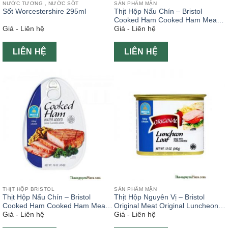
NƯỚC TƯƠNG , NƯỚC SỐT
SẢN PHẨM MẶN
Sốt Worcestershire 295ml
Thịt Hộp Nấu Chín – Bristol
Cooked Ham Cooked Ham Meat
Giá - Liên hệ
Giá - Liên hệ
326g
LIÊN HỆ
LIÊN HỆ
THỊT HỘP BRISTOL
SẢN PHẨM MẶN
Thịt Hộp Nấu Chín – Bristol
Thịt Hộp Nguyên Vị – Bristol
Cooked Ham Cooked Ham Meat
Original Meat Original Luncheon
Giá - Liên hệ
Giá - Liên hệ
454g
Meat 340g