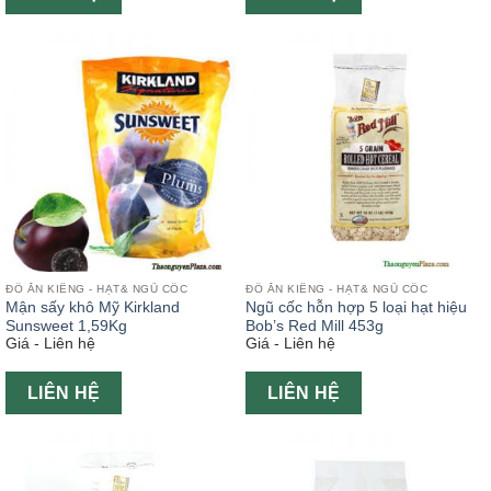
ĐỒ ĂN KIÊNG - HẠT& NGŨ CỐC
ĐỒ ĂN KIÊNG - HẠT& NGŨ CỐC
Mận sấy khô Mỹ Kirkland
Ngũ cốc hỗn hợp 5 loại hạt hiệu
Sunsweet 1,59Kg
Bob’s Red Mill 453g
Giá - Liên hệ
Giá - Liên hệ
LIÊN HỆ
LIÊN HỆ