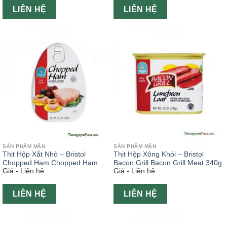
LIÊN HỆ
LIÊN HỆ
SẢN PHẨM MẶN
SẢN PHẨM MẶN
Thịt Hộp Xắt Nhỏ – Bristol
Thịt Hộp Xông Khói – Bristol
Chopped Ham Chopped Ham
Bacon Grill Bacon Grill Meat 340g
Giá - Liên hệ
Giá - Liên hệ
Meat 326g
LIÊN HỆ
LIÊN HỆ