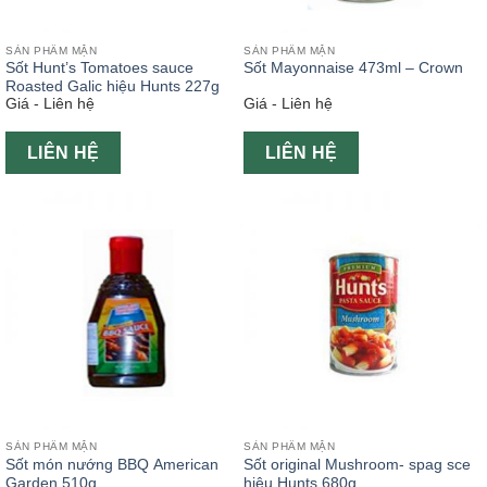
SẢN PHẨM MẶN
SẢN PHẨM MẶN
Sốt Hunt’s Tomatoes sauce
Sốt Mayonnaise 473ml – Crown
Roasted Galic hiệu Hunts 227g
Giá - Liên hệ
Giá - Liên hệ
LIÊN HỆ
LIÊN HỆ
SẢN PHẨM MẶN
SẢN PHẨM MẶN
Sốt món nướng BBQ American
Sốt original Mushroom- spag sce
Garden 510g
hiệu Hunts 680g