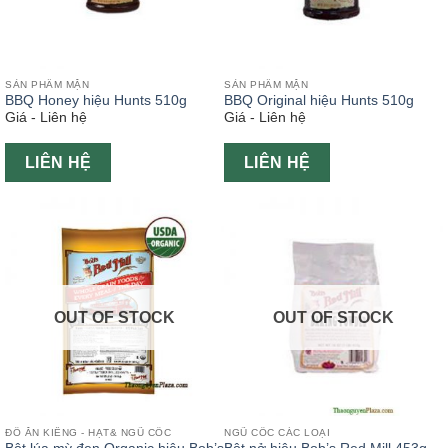
SẢN PHẨM MẶN
SẢN PHẨM MẶN
BBQ Honey hiệu Hunts 510g
BBQ Original hiệu Hunts 510g
Giá - Liên hệ
Giá - Liên hệ
LIÊN HỆ
LIÊN HỆ
OUT OF STOCK
OUT OF STOCK
ĐỒ ĂN KIÊNG - HẠT& NGŨ CỐC
NGŨ CỐC CÁC LOẠI