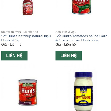
NƯỚC TƯƠNG , NƯỚC SỐT
SẢN PHẨM MẶN
Sốt Hunt’s Ketchup natural hiệu
Sốt Hunt’s Tomatoes sauce Galic
Hunts 283g
& Oregano hiệu Hunts 227g
Giá - Liên hệ
Giá - Liên hệ
LIÊN HỆ
LIÊN HỆ