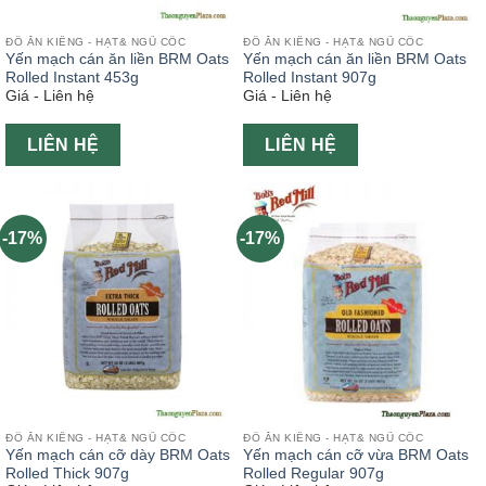
ĐỒ ĂN KIÊNG - HẠT& NGŨ CỐC
ĐỒ ĂN KIÊNG - HẠT& NGŨ CỐC
Yến mạch cán ăn liền BRM Oats
Yến mạch cán ăn liền BRM Oats
Rolled Instant 453g
Rolled Instant 907g
Giá - Liên hệ
Giá - Liên hệ
LIÊN HỆ
LIÊN HỆ
-17%
-17%
ĐỒ ĂN KIÊNG - HẠT& NGŨ CỐC
ĐỒ ĂN KIÊNG - HẠT& NGŨ CỐC
Yến mạch cán cỡ dày BRM Oats
Yến mạch cán cỡ vừa BRM Oats
Rolled Thick 907g
Rolled Regular 907g