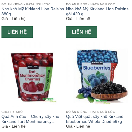
ĐỒ ĂN KIÊNG - HẠT& NGŨ CỐC
ĐỒ ĂN KIÊNG - HẠT& NGŨ CỐC
Nho khô Mỹ Kirkland Lion Raisins
Nho khô Mỹ Kirkland Lion Raisins
380g
gói 420 g
Giá - Liên hệ
Giá - Liên hệ
LIÊN HỆ
LIÊN HỆ
CHERRY KHÔ
ĐỒ ĂN KIÊNG - HẠT& NGŨ CỐC
Quả Anh đào – Cherry sấy kho
Quả Việt quât sấy khô Kirkland
Kirkland Tart Montmorency
Blueberries Whole Dried 567g
Giá - Liên hệ
Giá - Liên hệ
Cherries 567g ( Cherry khô Mỹ )