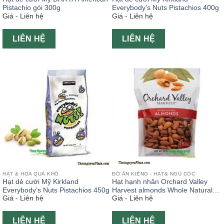
Pistachio gói 300g
Everybody’s Nuts Pistachios 400g
Giá - Liên hệ
Giá - Liên hệ
LIÊN HỆ
LIÊN HỆ
HẠT & HOA QUẢ KHÔ
ĐỒ ĂN KIÊNG - HẠT& NGŨ CỐC
Hạt dẻ cười Mỹ Kirkland
Hạt hạnh nhân Orchard Valley
Everybody’s Nuts Pistachios 450g
Harvest almonds Whole Natural
Giá - Liên hệ
Giá - Liên hệ
450g
LIÊN HỆ
LIÊN HỆ