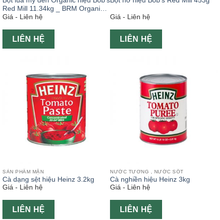
Bột lúa mỳ đen Organic hiệu Bob’s
Bột nở hiệu Bob’s Red Mill 453g
Red Mill 11.34kg _ BRM Organic
Giá - Liên hệ
Giá - Liên hệ
Rye Flour Dark 25lb 11.34kg
LIÊN HỆ
LIÊN HỆ
SẢN PHẨM MẶN
NƯỚC TƯƠNG , NƯỚC SỐT
Cà dạng sệt hiệu Heinz 3.2kg
Cà nghiền hiệu Heinz 3kg
Giá - Liên hệ
Giá - Liên hệ
LIÊN HỆ
LIÊN HỆ