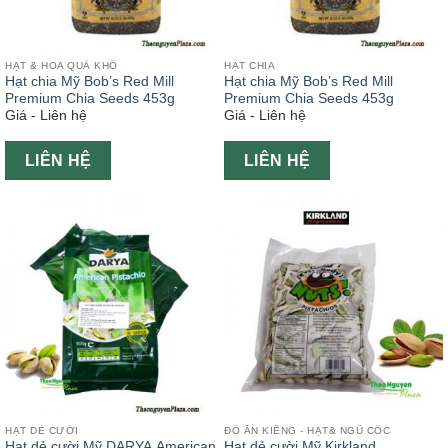
HẠT & HOA QUẢ KHÔ
HẠT CHIA
Hạt chia Mỹ Bob’s Red Mill
Hạt chia Mỹ Bob’s Red Mill
Premium Chia Seeds 453g
Premium Chia Seeds 453g
Giá - Liên hệ
Giá - Liên hệ
LIÊN HỆ
LIÊN HỆ
HẠT DẺ CƯỜI
ĐỒ ĂN KIÊNG - HẠT& NGŨ CỐC
Hạt dẻ cười Mỹ DARYA American
Hạt dẻ cười Mỹ Kirkland