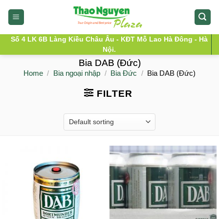
Skip
to
content
Số 4 LK 6B Làng Kiều Châu Âu - KĐT Mỗ Lao Hà Đông - Hà
Nội.
Bia DAB (Đức)
Home
/
Bia ngoại nhập
/
Bia Đức
/
Bia DAB (Đức)
FILTER