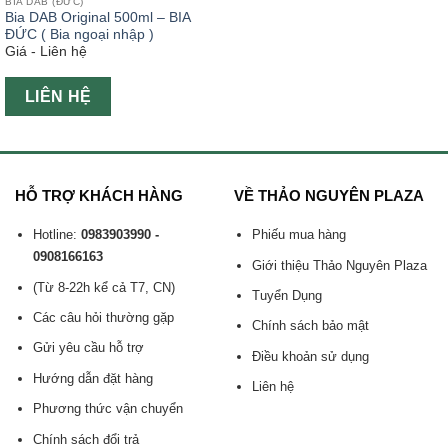
BIA DAB (ĐỨC)
Bia DAB Original 500ml – BIA
ĐỨC ( Bia ngoại nhập )
Giá - Liên hệ
LIÊN HỆ
HỖ TRỢ KHÁCH HÀNG
VỀ THẢO NGUYÊN PLAZA
Hotline:
0983903990 -
Phiếu mua hàng
0908166163
Giới thiệu Thảo Nguyên Plaza
(Từ 8-22h kể cả T7, CN)
Tuyển Dụng
Các câu hỏi thường gặp
Chính sách bảo mật
Gửi yêu cầu hỗ trợ
Điều khoản sử dụng
Hướng dẫn đặt hàng
Liên hệ
Phương thức vận chuyển
Chính sách đổi trả