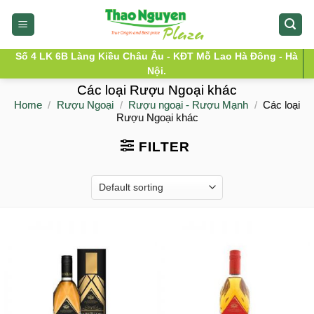
Skip
to
content
Số 4 LK 6B Làng Kiều Châu Âu - KĐT Mỗ Lao Hà Đông - Hà
Nội.
Các loại Rượu Ngoại khác
Home
/
Rượu Ngoại
/
Rượu ngoại - Rượu Mạnh
/
Các loại
Rượu Ngoại khác
FILTER