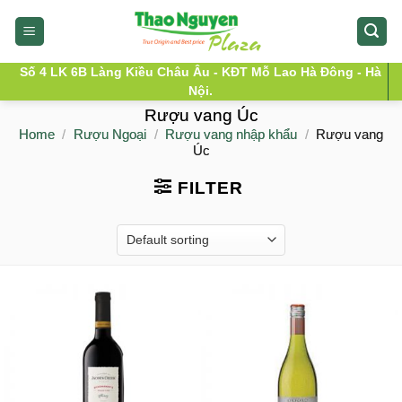
Skip
to
content
Số 4 LK 6B Làng Kiều Châu Âu - KĐT Mỗ Lao Hà Đông - Hà
Nội.
Rượu vang Úc
Home
/
Rượu Ngoại
/
Rượu vang nhập khẩu
/
Rượu vang
Úc
FILTER