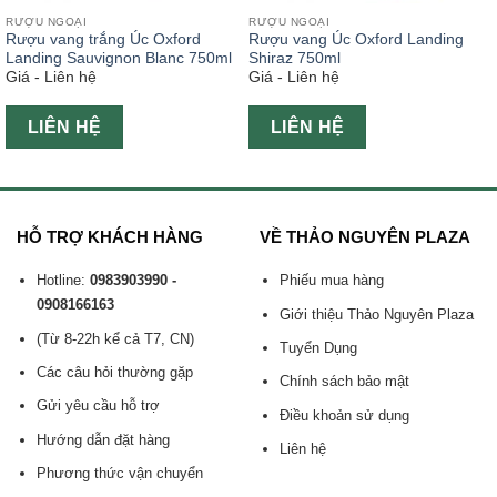
RƯỢU NGOẠI
RƯỢU NGOẠI
Rượu vang trắng Úc Oxford
Rượu vang Úc Oxford Landing
Landing Sauvignon Blanc 750ml
Shiraz 750ml
Giá - Liên hệ
Giá - Liên hệ
LIÊN HỆ
LIÊN HỆ
HỖ TRỢ KHÁCH HÀNG
VỀ THẢO NGUYÊN PLAZA
Hotline:
0983903990 -
Phiếu mua hàng
0908166163
Giới thiệu Thảo Nguyên Plaza
(Từ 8-22h kể cả T7, CN)
Tuyển Dụng
Các câu hỏi thường gặp
Chính sách bảo mật
Gửi yêu cầu hỗ trợ
Điều khoản sử dụng
Hướng dẫn đặt hàng
Liên hệ
Phương thức vận chuyển