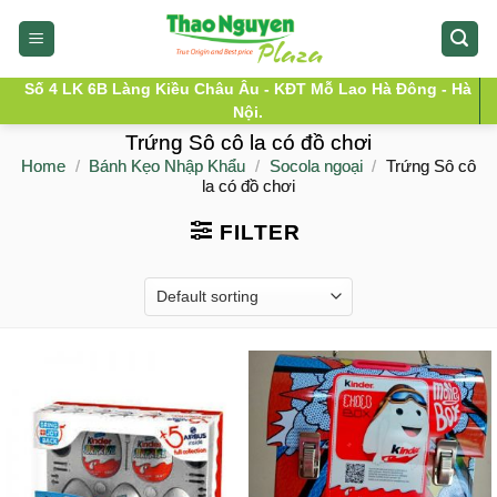
Skip
to
content
Số 4 LK 6B Làng Kiều Châu Âu - KĐT Mỗ Lao Hà Đông - Hà
Nội.
Trứng Sô cô la có đồ chơi
Home
/
Bánh Kẹo Nhập Khẩu
/
Socola ngoại
/
Trứng Sô cô
la có đồ chơi
FILTER