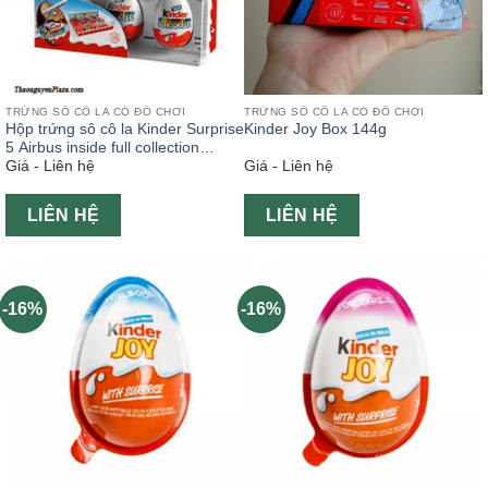
TRỨNG SÔ CÔ LA CÓ ĐỒ CHƠI
TRỨNG SÔ CÔ LA CÓ ĐỒ CHƠI
Hộp trứng sô cô la Kinder Surprise
Kinder Joy Box 144g
5 Airbus inside full collection
Giá - Liên hệ
Giá - Liên hệ
5x20g
LIÊN HỆ
LIÊN HỆ
-16%
-16%