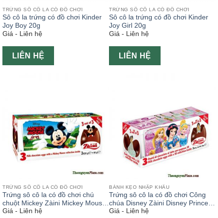
TRỨNG SÔ CÔ LA CÓ ĐỒ CHƠI
TRỨNG SÔ CÔ LA CÓ ĐỒ CHƠI
Sô cô la trứng có đồ chơi Kinder
Sô cô la trứng có đồ chơi Kinder
Joy Boy 20g
Joy Girl 20g
Giá - Liên hệ
Giá - Liên hệ
LIÊN HỆ
LIÊN HỆ
TRỨNG SÔ CÔ LA CÓ ĐỒ CHƠI
BÁNH KẸO NHẬP KHẨU
Trứng sô cô la có đồ chơi chú
Trứng sô cô la có đồ chơi Công
chuột Mickey Zàini Mickey Mouse
chúa Disney Zàini Disney Princes
Giá - Liên hệ
Giá - Liên hệ
hộp 3 quả x 20g
hộp 3 quả x 20g