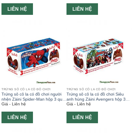
LIÊN HỆ
LIÊN HỆ
TRỨNG SÔ CÔ LA CÓ ĐỒ CHƠI
TRỨNG SÔ CÔ LA CÓ ĐỒ CHƠI
Trứng sô cô la có đồ chơi người
Trứng sô cô la có đồ chơi Siêu
nhện Zàini Spider-Man hộp 3 quả
anh hùng Zàini Avengers hộp 3
Giá - Liên hệ
Giá - Liên hệ
x 20g
quả x 20g
LIÊN HỆ
LIÊN HỆ