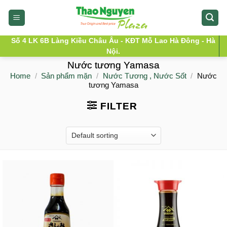
Skip
to
content
Số 4 LK 6B Làng Kiều Châu Âu - KĐT Mỗ Lao Hà Đông - Hà
Nội.
Nước tương Yamasa
Home
/
Sản phẩm mặn
/
Nước Tương , Nước Sốt
/
Nước
tương Yamasa
FILTER