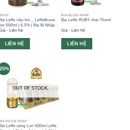
BIA BỈ
BIA NGOẠI NHẬP
Bia Leffe nâu lon _ LeffeBrune
Bia Leffe RUBY chai 75oml
lon 500ml | 6,5% | Bia Bỉ Nhập
Giá - Liên hệ
Giá - Liên hệ
Khẩu
LIÊN HỆ
LIÊN HỆ
-25%
OUT OF STOCK
BIA NGOẠI NHẬP
Bia Leffe vàng Lon 500ml Leffe