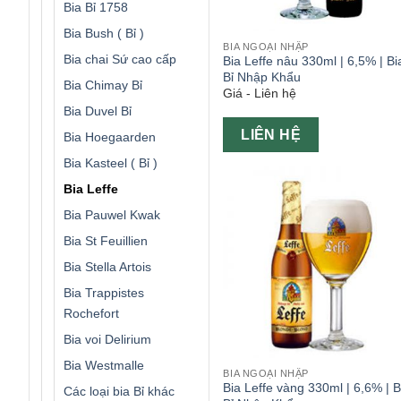
Bia Bỉ 1758
Bia Bush ( Bỉ )
BIA NGOẠI NHẬP
Bia chai Sứ cao cấp
Bia Leffe nâu 330ml | 6,5% | Bi
Bỉ Nhập Khẩu
Bia Chimay Bỉ
Giá - Liên hệ
Bia Duvel Bỉ
LIÊN HỆ
Bia Hoegaarden
Bia Kasteel ( Bỉ )
Bia Leffe
Bia Pauwel Kwak
Bia St Feuillien
Bia Stella Artois
Bia Trappistes
Rochefort
Bia voi Delirium
Bia Westmalle
BIA NGOẠI NHẬP
Bia Leffe vàng 330ml | 6,6% | B
Các loại bia Bỉ khác