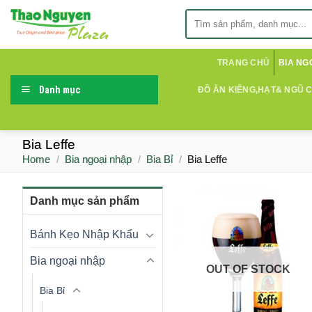
Skip
Search
to
for:
content
TRANG CHỦ
BIA NG
Danh mục
ĐỒ ĂN KIÊNG,HẠT& NGŨ 
Bia Leffe
Home
/
Bia ngoại nhập
/
Bia Bỉ
/
Bia Leffe
Danh mục sản phẩm
Bánh Kẹo Nhập Khẩu
Bia ngoại nhập
OUT OF STOCK
Bia Bỉ