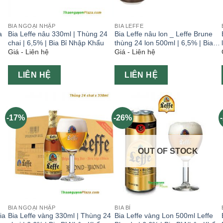
BIA NGOẠI NHẬP
BIA LEFFE
a
Bia Leffe nâu 330ml | Thùng 24
Bia Leffe nâu lon _ Leffe Brune
chai | 6,5% | Bia Bỉ Nhập Khẩu
thùng 24 lon 500ml | 6,5% | Bia Bỉ
Giá - Liên hệ
Giá - Liên hệ
Nhập Khẩu
LIÊN HỆ
LIÊN HỆ
-17%
-26%
OUT OF STOCK
BIA NGOẠI NHẬP
BIA BỈ
ia
Bia Leffe vàng 330ml | Thùng 24
Bia Leffe vàng Lon 500ml Leffe