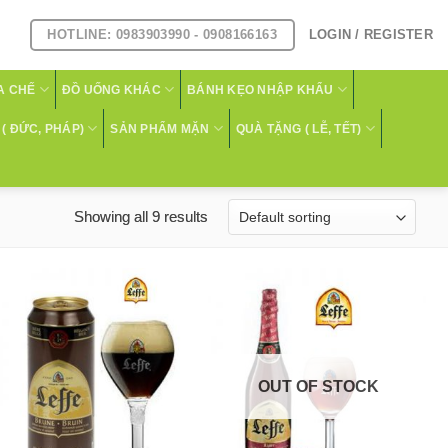
HOTLINE: 0983903990 - 0908166163
LOGIN / REGISTER
A CHẾ
ĐỒ UỐNG KHÁC
BÁNH KẸO NHẬP KHẨU
( ĐỨC, PHÁP)
SẢN PHẨM MẶN
QUÀ TẶNG ( LỄ, TẾT)
Showing all 9 results
OUT OF STOCK