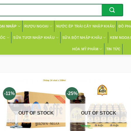
OẠI NHẬP
RƯỢU NGOẠI
NƯỚC ÉP TRÁI CÂY NHẬP KHẨU
ĐỒ PH
CỐC
SỮA TƯƠI NHẬP KHẨU
SỮA BỘT NHẬP KHẨU
KEM NGOẠI 
HÓA MỸ PHẨM
TIN TỨC
-11%
-25%
OUT OF STOCK
OUT OF STOCK