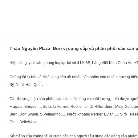
Thảo Nguyên Plaza -Đơn vị cung cấp và phân phối các sản
Hiện công ty có văn phòng toạ lạc tại số 4 LK 6B, Làng Việt Kiều Châu Âu, 
Chúng tôi tự hào là Nhà cung cấp rất nhiều sản phẩm của nhiều thương hiệu 
Sỹ, Nhât, Hàn Quốc,…
Các thượng hiệu sản phẩm cao cấp, nổi tiếng và chất lượng,…đã được người Vi
Fragata, Borges,…; Sô cô la Ferrero Rocher, Lindt, Ritter Sport, Meiji, Scho
Berri, Don Simon, S.Pellegrino,…; Nước khoáng Perrier, Evian,…; Sirô Teiss
Ohui, BelleWave,…
Sứ mệnh của chúng tôi là cung cấp cho người tiêu dùng các dòng sản phẩm 