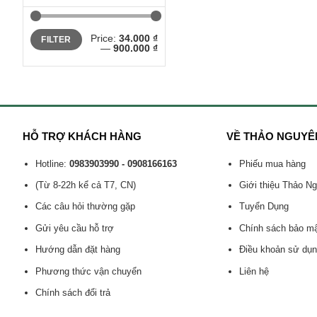
Min
Max
Price:
34.000 ₫
FILTER
price
price
—
900.000 ₫
HỖ TRỢ KHÁCH HÀNG
VỀ THẢO NGUYÊ
Hotline:
0983903990 - 0908166163
Phiếu mua hàng
(Từ 8-22h kể cả T7, CN)
Giới thiệu Thảo N
Các câu hỏi thường gặp
Tuyển Dụng
Gửi yêu cầu hỗ trợ
Chính sách bảo m
Hướng dẫn đặt hàng
Điều khoản sử dụ
Phương thức vận chuyển
Liên hệ
Chính sách đổi trả