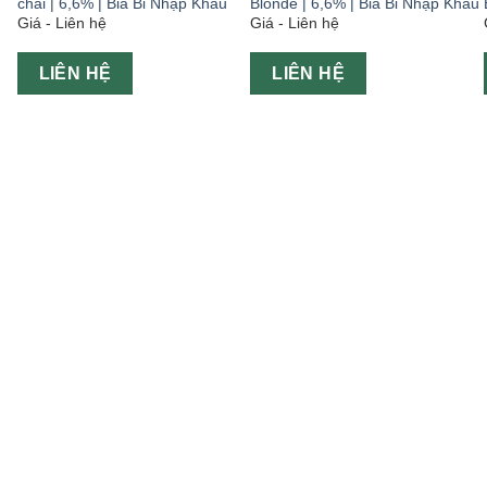
chai | 6,6% | Bia Bỉ Nhập Khẩu
Blonde | 6,6% | Bia Bỉ Nhập Khẩu
Giá - Liên hệ
Giá - Liên hệ
LIÊN HỆ
LIÊN HỆ