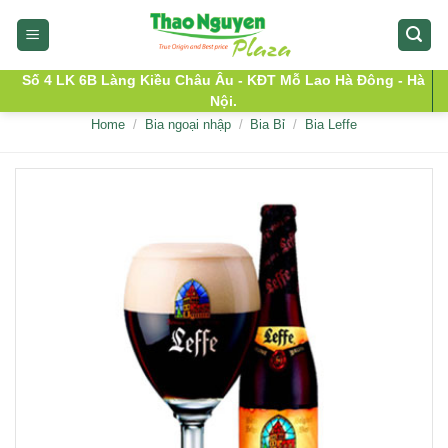
Skip
to
content
Số 4 LK 6B Làng Kiều Châu Âu - KĐT Mỗ Lao Hà Đông - Hà
Nội.
Home
/
Bia ngoại nhập
/
Bia Bỉ
/
Bia Leffe