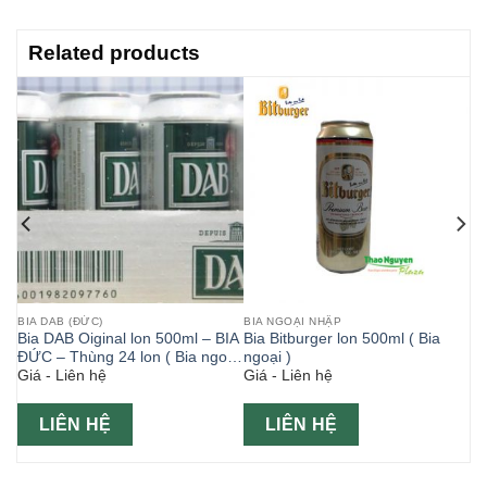
Related products
BIA DAB (ĐỨC)
BIA NGOẠI NHẬP
Bia DAB Oiginal lon 500ml – BIA
Bia Bitburger lon 500ml ( Bia
ĐỨC – Thùng 24 lon ( Bia ngoại
ngoại )
Giá - Liên hệ
Giá - Liên hệ
)
LIÊN HỆ
LIÊN HỆ