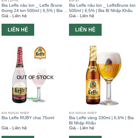
BIA LEFFE
BIA BỈ
Bia Leffe nâu lon _ Leffe Brune
Bia Leffe nâu lon _ LeffeBrune lon
thùng 24 lon 500ml | 6,5% | Bia Bỉ
500ml | 6,5% | Bia Bỉ Nhập Khẩu
Giá - Liên hệ
Giá - Liên hệ
Nhập Khẩu
LIÊN HỆ
LIÊN HỆ
OUT OF STOCK
BIA NGOẠI NHẬP
BIA NGOẠI NHẬP
Bia Leffe RUBY chai 75oml
Bia Leffe vàng 330ml | 6,6% | Bia
Bỉ Nhập Khẩu
Giá - Liên hệ
Giá - Liên hệ