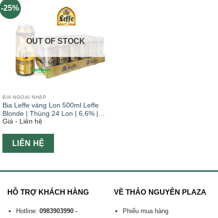
-25%
OUT OF STOCK
BIA NGOẠI NHẬP
Bia Leffe vàng Lon 500ml Leffe
Blonde | Thùng 24 Lon | 6,6% |
Giá - Liên hệ
Bia Bỉ Nhập Khẩu
LIÊN HỆ
HỖ TRỢ KHÁCH HÀNG
VỀ THẢO NGUYÊN PLAZA
Hotline:
0983903990 -
Phiếu mua hàng