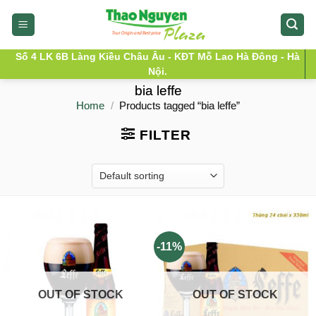
Skip
to
content
Số 4 LK 6B Làng Kiều Châu Âu - KĐT Mỗ Lao Hà Đông - Hà
Nội.
bia leffe
Home
/
Products tagged “bia leffe”
FILTER
-11%
OUT OF STOCK
OUT OF STOCK