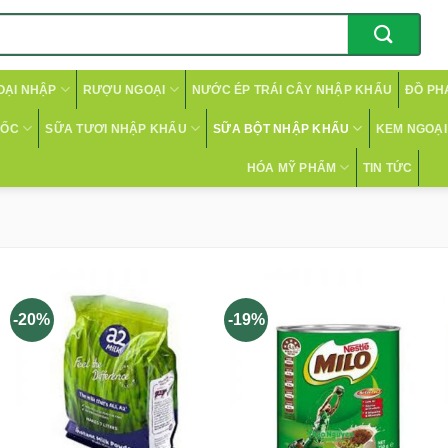
OẠI NHẬP
RƯỢU NGOẠI
NƯỚC ÉP TRÁI CÂY NHẬP KHẨU
ĐỒ PH
CỐC
SỮA TƯƠI NHẬP KHẨU
SỮA BỘT NHẬP KHẨU
KEM NGOẠI 
HÓA MỸ PHẨM
TIN TỨC
-20%
-19%