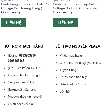
QUÀ TẶNG ( LỄ, TẾT)
QUÀ TẶNG ( LỄ, TẾT)
Bánh trung thu cao cấp Baker’s
Bánh trung thu cao cấp Baker’s
Cottage Bộ Thượng Hạng (
Cottage Bộ Tri Kỉ ( (Friendship Gift
Giá - Liên hệ
Giá - Liên hệ
(Happiness Gift Set )
Set )
LIÊN HỆ
LIÊN HỆ
HỖ TRỢ KHÁCH HÀNG
VỀ THẢO NGUYÊN PLAZA
Hotline:
0983903990 -
Phiếu mua hàng
0908166163
Giới thiệu Thảo Nguyên Plaza
(Từ 8-22h kể cả T7, CN)
Tuyển Dụng
Các câu hỏi thường gặp
Chính sách bảo mật
Gửi yêu cầu hỗ trợ
Điều khoản sử dụng
Hướng dẫn đặt hàng
Liên hệ
Phương thức vận chuyển
Chính sách đổi trả