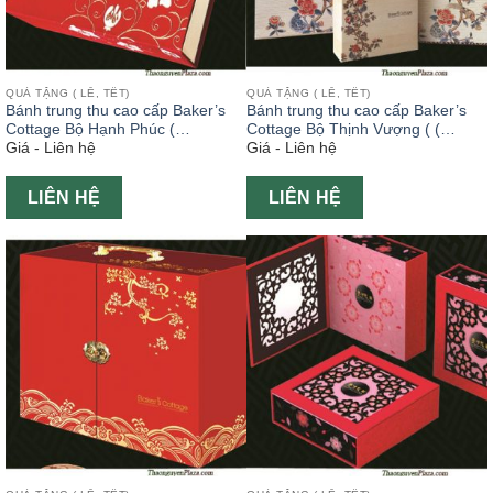
QUÀ TẶNG ( LỄ, TẾT)
QUÀ TẶNG ( LỄ, TẾT)
Bánh trung thu cao cấp Baker’s
Bánh trung thu cao cấp Baker’s
Cottage Bộ Hạnh Phúc (
Cottage Bộ Thịnh Vượng ( (
Giá - Liên hệ
Giá - Liên hệ
(Happiness Gift Set )
Prosperity Gift Set )
LIÊN HỆ
LIÊN HỆ