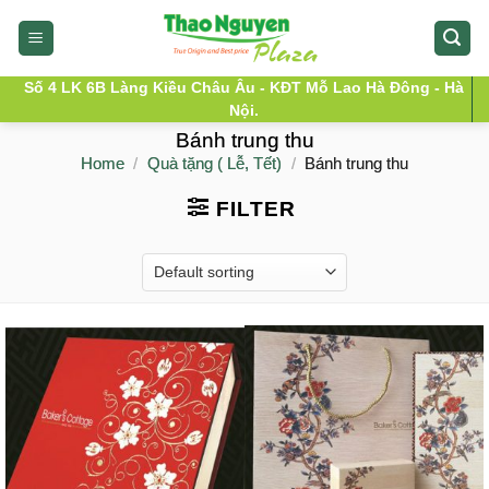
Skip
to
content
Số 4 LK 6B Làng Kiều Châu Âu - KĐT Mỗ Lao Hà Đông - Hà
Nội.
Bánh trung thu
Home
/
Quà tặng ( Lễ, Tết)
/
Bánh trung thu
FILTER