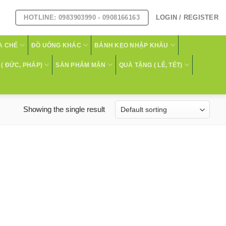
HOTLINE: 0983903990 - 0908166163
LOGIN / REGISTER
A CHẾ
ĐỒ UỐNG KHÁC
BÁNH KẸO NHẬP KHẨU
( ĐỨC, PHÁP)
SẢN PHẨM MẶN
QUÀ TẶNG ( LỄ, TẾT)
Showing the single result