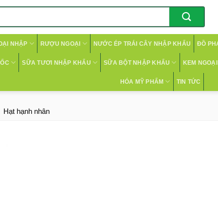
OẠI NHẬP
RƯỢU NGOẠI
NƯỚC ÉP TRÁI CÂY NHẬP KHẨU
ĐỒ PH
CỐC
SỮA TƯƠI NHẬP KHẨU
SỮA BỘT NHẬP KHẨU
KEM NGOẠI 
HÓA MỸ PHẨM
TIN TỨC
Hạt hạnh nhân