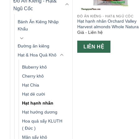
Đồ Ăn Kiêng - Hạt&
Ngũ Cốc
ĐỒ ĂN KIÊNG - HẠT& NGŨ CỐC
Hạt hạnh nhân Orchard Valley
Bánh Ăn Kiêng Nhập
Harvest almonds Whole Natura
Khẩu
Giá - Liên hệ
450g
Đường ăn kiêng
LIÊN HỆ
Hạt & Hoa Quả Khô
Bluberry khô
Cherry khô
Hạt Chia
Hạt dẻ cười
Hạt hạnh nhân
Hạt hướng dương
Hoa quả sấy KLUTH
( Đức )
Mận sấy khô