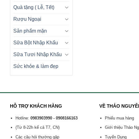
Quà tặng ( Lễ, Tết)
Rượu Ngoại
Sản phẩm mặn
Sữa Bột Nhập Khẩu
Sữa Tươi Nhập Khẩu
Sức khỏe & làm đẹp
HỖ TRỢ KHÁCH HÀNG
VỀ THẢO NGUYÊ
Hotline:
0983903990 - 0908166163
Phiếu mua hàng
(Từ 8-22h kể cả T7, CN)
Giới thiệu Thảo N
Các câu hỏi thường gặp
Tuyển Dụng