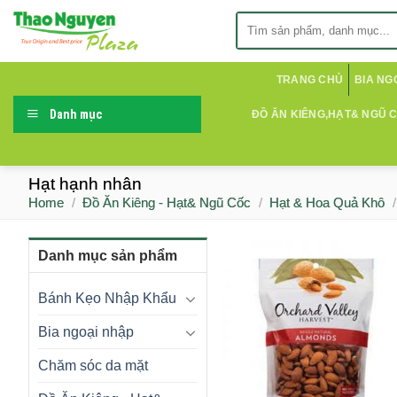
Skip
Search
to
for:
content
TRANG CHỦ
BIA NG
Danh mục
ĐỒ ĂN KIÊNG,HẠT& NGŨ 
Hạt hạnh nhân
Home
/
Đồ Ăn Kiêng - Hạt& Ngũ Cốc
/
Hạt & Hoa Quả Khô
/
Danh mục sản phẩm
Bánh Kẹo Nhập Khẩu
Bia ngoại nhập
Chăm sóc da mặt