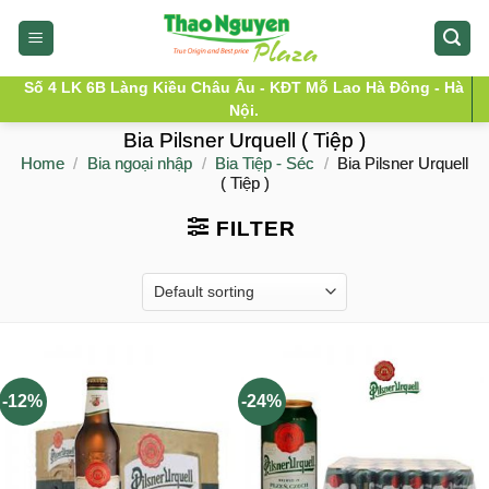
Skip
to
content
Số 4 LK 6B Làng Kiều Châu Âu - KĐT Mỗ Lao Hà Đông - Hà
Nội.
Bia Pilsner Urquell ( Tiệp )
Home
/
Bia ngoại nhập
/
Bia Tiệp - Séc
/
Bia Pilsner Urquell
( Tiệp )
FILTER
-12%
-24%