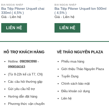
BIA NGOẠI NHẬP
BIA NGOẠI NHẬP
Bia Tiệp Pilsner Urquell chai
Bia Tiệp Pilsner Urquell lon 500ml
330ml ( 4,5% )
( 4,5% )
Giá - Liên hệ
Giá - Liên hệ
LIÊN HỆ
LIÊN HỆ
HỖ TRỢ KHÁCH HÀNG
VỀ THẢO NGUYÊN PLAZA
Hotline:
0983903990 -
Phiếu mua hàng
0908166163
Giới thiệu Thảo Nguyên Plaza
(Từ 8-22h kể cả T7, CN)
Tuyển Dụng
Các câu hỏi thường gặp
Chính sách bảo mật
Gửi yêu cầu hỗ trợ
Điều khoản sử dụng
Hướng dẫn đặt hàng
Liên hệ
Phương thức vận chuyển