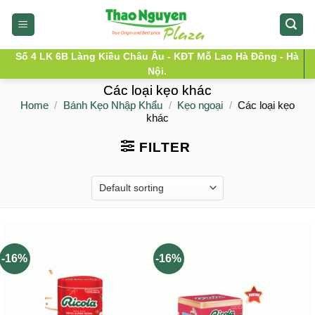
Skip
to
content
Số 4 LK 6B Làng Kiều Châu Âu - KĐT Mỗ Lao Hà Đông - Hà
Nội.
Các loại kẹo khác
Home
/
Bánh Kẹo Nhập Khẩu
/
Kẹo ngoại
/
Các loại kẹo
khác
FILTER
-16%
-16%