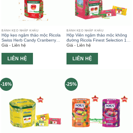
BÁNH KẸO NHẬP KHẨU
BÁNH KẸO NHẬP KHẨU
Hộp kẹo ngậm thảo mộc Ricola
Hộp Viên ngậm thảo mộc không
Swiss Herb Candy Cranberry
đường Ricola Finest Selection 100
Giá - Liên hệ
Giá - Liên hệ
100g
g
LIÊN HỆ
LIÊN HỆ
-16%
-25%