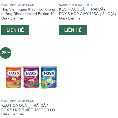
BÁNH KẸO NHẬP KHẨU
BÁNH KẸO NHẬP KHẨU
Hộp Viên ngậm thảo mộc không
KẸO HOA QUẢ _ TRÁI CÂY
đường Ricola Limited Edition 100
FOX’S HỘP GIẤY 125G ( 2 LOẠI )
Giá - Liên hệ
Giá - Liên hệ
g
LIÊN HỆ
LIÊN HỆ
-25%
BÁNH KẸO NHẬP KHẨU
KẸO HOA QUẢ _ TRÁI CÂY
FOX’S HỘP THIẾC 180G ( 3 LOẠI
Giá - Liên hệ
) XUẤT XỨ: INDONESIA