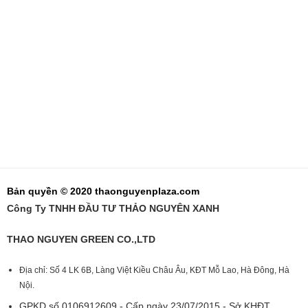
Bản quyền © 2020 thaonguyenplaza.com
Công Ty TNHH ĐẦU TƯ THẢO NGUYÊN XANH
THAO NGUYEN GREEN CO.,LTD
Địa chỉ: Số 4 LK 6B, Làng Việt Kiều Châu Âu, KĐT Mỗ Lao, Hà Đông, Hà
Nội.
GPKD số 0106912609 - Cấp ngày 23/07/2015 - Sở KHĐT