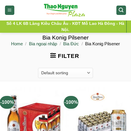
Skip
to
content
Số 4 LK 6B Làng Kiều Châu Âu - KĐT Mỗ Lao Hà Đông - Hà
Nội.
Bia Konig Pilsener
Home
/
Bia ngoại nhập
/
Bia Đức
/
Bia Konig Pilsener
FILTER
-100%
-100%