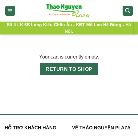
Skip
to
content
Số 4 LK 6B Làng Kiều Châu Âu - KĐT Mỗ Lao Hà Đông - Hà
Nội.
Your cart is currently empty.
RETURN TO SHOP
HỖ TRỢ KHÁCH HÀNG
VỀ THẢO NGUYÊN PLAZA