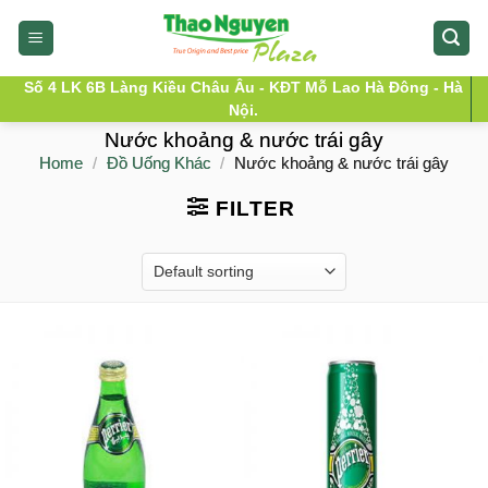
Skip
to
content
Số 4 LK 6B Làng Kiều Châu Âu - KĐT Mỗ Lao Hà Đông - Hà
Nội.
Nước khoảng & nước trái gây
Home
/
Đồ Uống Khác
/
Nước khoảng & nước trái gây
FILTER