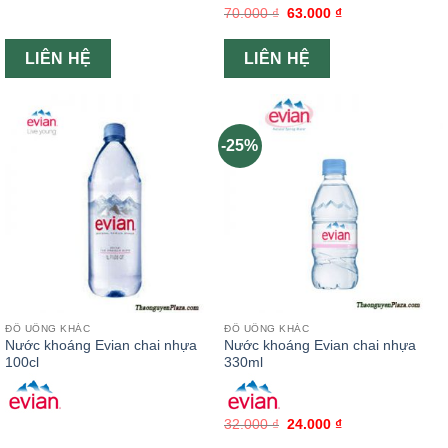
70.000
₫
63.000
₫
LIÊN HỆ
LIÊN HỆ
-25%
ĐỒ UỐNG KHÁC
ĐỒ UỐNG KHÁC
Nước khoáng Evian chai nhựa
Nước khoáng Evian chai nhựa
100cl
330ml
32.000
₫
24.000
₫