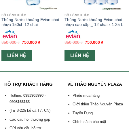
ĐỒ UỐNG KHÁC
ĐỒ UỐNG KHÁC
Thùng Nước khoáng Evian chai
Thùng Nước khoáng Evian chai
nhựa 150cl- 12 chai
nhựa cao cấp _ 12 chai x 1.25 L
850.000
₫
750.000
₫
850.000
₫
750.000
₫
LIÊN HỆ
LIÊN HỆ
HỖ TRỢ KHÁCH HÀNG
VỀ THẢO NGUYÊN PLAZA
Hotline:
0983903990 -
Phiếu mua hàng
0908166163
Giới thiệu Thảo Nguyên Plaza
(Từ 8-22h kể cả T7, CN)
Tuyển Dụng
Các câu hỏi thường gặp
Chính sách bảo mật
Gửi yêu cầu hỗ trợ