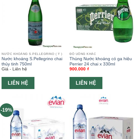
NƯỚC KHOÁNG S.PELLEGRINO ( Ý )
ĐỒ UỐNG KHÁC
Nước khoáng S.Pellegrino chai
Thùng Nước khoáng có ga hiệu
thủy tinh 750ml
Perrier 24 chai x 330ml
Giá - Liên hệ
900.000
₫
LIÊN HỆ
LIÊN HỆ
-19%