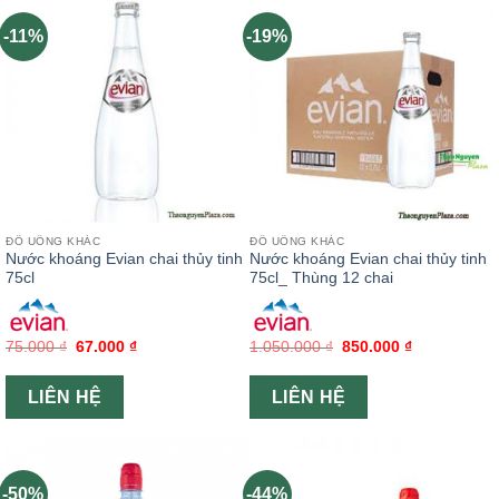
-11%
-19%
ĐỒ UỐNG KHÁC
ĐỒ UỐNG KHÁC
Nước khoáng Evian chai thủy tinh
Nước khoáng Evian chai thủy tinh
75cl
75cl_ Thùng 12 chai
75.000
₫
67.000
₫
1.050.000
₫
850.000
₫
LIÊN HỆ
LIÊN HỆ
-50%
-44%