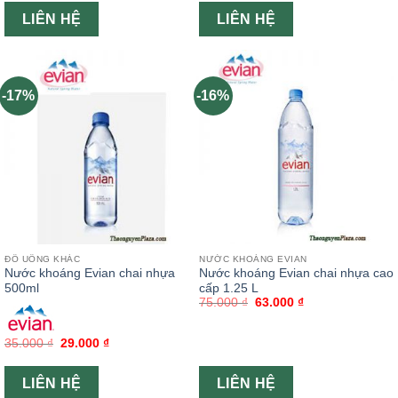
LIÊN HỆ
LIÊN HỆ
-17%
-16%
ĐỒ UỐNG KHÁC
NƯỚC KHOÁNG EVIAN
Nước khoáng Evian chai nhựa
Nước khoáng Evian chai nhựa cao
500ml
cấp 1.25 L
75.000
₫
63.000
₫
35.000
₫
29.000
₫
LIÊN HỆ
LIÊN HỆ