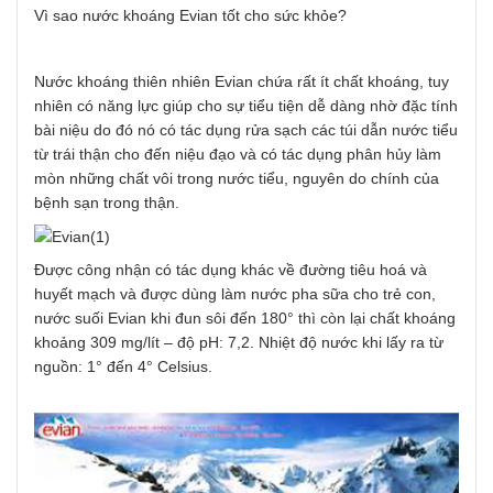
Vì sao nước khoáng Evian tốt cho sức khỏe?
Nước khoáng thiên nhiên Evian chứa rất ít chất khoáng, tuy
nhiên có năng lực giúp cho sự tiểu tiện dễ dàng nhờ đặc tính
bài niệu do đó nó có tác dụng rửa sạch các túi dẫn nước tiểu
từ trái thận cho đến niệu đạo và có tác dụng phân hủy làm
mòn những chất vôi trong nước tiểu, nguyên do chính của
bệnh sạn trong thận.
Được công nhận có tác dụng khác về đường tiêu hoá và
huyết mạch và được dùng làm nước pha sữa cho trẻ con,
nước suối Evian khi đun sôi đến 180° thì còn lại chất khoáng
khoảng 309 mg/lít – độ pH: 7,2. Nhiệt độ nước khi lấy ra từ
nguồn: 1° đến 4° Celsius.