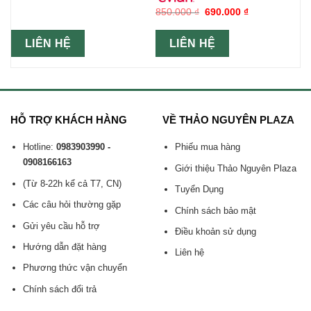
850.000
₫
690.000
₫
LIÊN HỆ
LIÊN HỆ
HỖ TRỢ KHÁCH HÀNG
VỀ THẢO NGUYÊN PLAZA
Hotline:
0983903990 -
Phiếu mua hàng
0908166163
Giới thiệu Thảo Nguyên Plaza
(Từ 8-22h kể cả T7, CN)
Tuyển Dụng
Các câu hỏi thường gặp
Chính sách bảo mật
Gửi yêu cầu hỗ trợ
Điều khoản sử dụng
Hướng dẫn đặt hàng
Liên hệ
Phương thức vận chuyển
Chính sách đổi trả