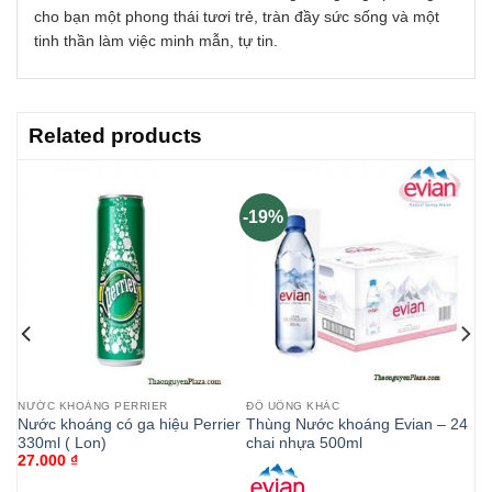
cho bạn một phong thái tươi trẻ, tràn đầy sức sống và một
tinh thần làm việc minh mẫn, tự tin.
Related products
-19%
)
NƯỚC KHOÁNG PERRIER
ĐỒ UỐNG KHÁC
i
Nước khoáng có ga hiệu Perrier
Thùng Nước khoáng Evian – 24
330ml ( Lon)
chai nhựa 500ml
27.000
₫