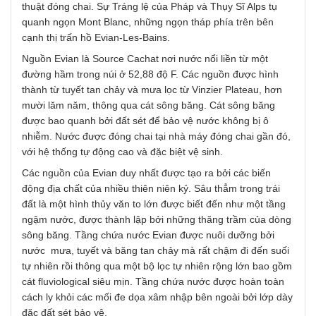
thuật đóng chai. Sự Tráng lệ của Pháp và Thụy Sĩ Alps tụ
quanh ngọn Mont Blanc, những ngọn tháp phía trên bên
cạnh thị trấn hồ Evian-Les-Bains.
Nguồn Evian là Source Cachat nơi nước nổi liền từ một
đường hầm trong núi ở 52,88 độ F. Các nguồn được hình
thành từ tuyết tan chảy và mưa lọc từ Vinzier Plateau, hơn
mười lăm năm, thông qua cát sông băng. Cát sông băng
được bao quanh bởi đất sét để bảo vệ nước không bị ô
nhiễm. Nước được đóng chai tại nhà máy đóng chai gần đó,
với hệ thống tự động cao và đặc biệt vệ sinh.
Các nguồn của Evian duy nhất được tạo ra bởi các biến
động địa chất của nhiều thiên niên kỷ. Sâu thẳm trong trái
đất là một hình thủy văn to lớn được biết đến như một tầng
ngậm nước, được thành lập bởi những thăng trầm của dòng
sông băng. Tầng chứa nước Evian được nuôi dưỡng bởi
nước mưa, tuyết và băng tan chảy mà rất chậm đi đến suối
tự nhiên rồi thông qua một bộ lọc tự nhiên rộng lớn bao gồm
cát fluviological siêu mịn. Tầng chứa nước được hoàn toàn
cách ly khỏi các mối đe dọa xâm nhập bên ngoài bởi lớp dày
đặc đất sét bảo vệ.