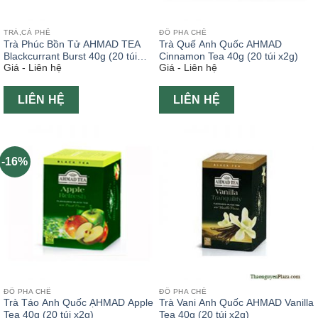
TRÀ,CÀ PHÊ
ĐỒ PHA CHẾ
Trà Phúc Bồn Tử AHMAD TEA
Trà Quế Anh Quốc AHMAD
Blackcurrant Burst 40g (20 túi
Cinnamon Tea 40g (20 túi x2g)
Giá - Liên hệ
Giá - Liên hệ
x2g)
LIÊN HỆ
LIÊN HỆ
-16%
ĐỒ PHA CHẾ
ĐỒ PHA CHẾ
Trà Táo Anh Quốc ẠHMAD Apple
Trà Vani Anh Quốc AHMAD Vanilla
Tea 40g (20 túi x2g)
Tea 40g (20 túi x2g)