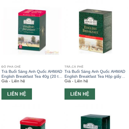
ĐỒ PHA CHẾ
TRÀ,CÀ PHÊ
Trà Buổi Sáng Anh Quốc AHMAD
Trà Buổi Sáng Anh Quốc AHMAD
English Breakfast Tea 40g (20 túi
English Breakfast Tea Hộp giấy
Giá - Liên hệ
Giá - Liên hệ
x2g)
100g
LIÊN HỆ
LIÊN HỆ