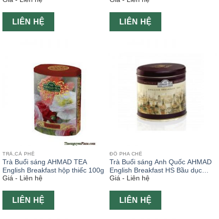
LIÊN HỆ
LIÊN HỆ
TRÀ,CÀ PHÊ
ĐỒ PHA CHẾ
Trà Buổi sáng AHMAD TEA
Trà Buổi sáng Anh Quốc AHMAD
English Breakfast hộp thiếc 100g
English Breakfast HS Bầu dục
Giá - Liên hệ
Giá - Liên hệ
100g
LIÊN HỆ
LIÊN HỆ