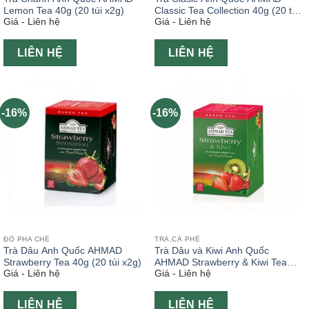
Lemon Tea 40g (20 túi x2g)
Classic Tea Collection 40g (20 túi
Giá - Liên hệ
Giá - Liên hệ
x2g)
LIÊN HỆ
LIÊN HỆ
-16%
-16%
ĐỒ PHA CHẾ
TRÀ,CÀ PHÊ
Trà Dâu Anh Quốc AHMAD
Trà Dâu và Kiwi Anh Quốc
Strawberry Tea 40g (20 túi x2g)
AHMAD Strawberry & Kiwi Tea
Giá - Liên hệ
Giá - Liên hệ
40g (20 túi x2g)
LIÊN HỆ
LIÊN HỆ