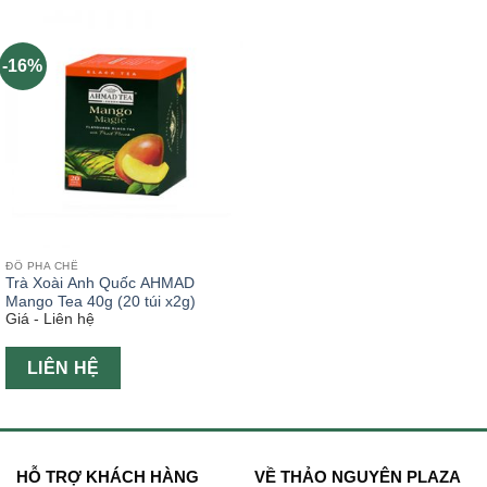
-16%
ĐỒ PHA CHẾ
Trà Xoài Anh Quốc AHMAD
Mango Tea 40g (20 túi x2g)
Giá - Liên hệ
LIÊN HỆ
HỖ TRỢ KHÁCH HÀNG
VỀ THẢO NGUYÊN PLAZA