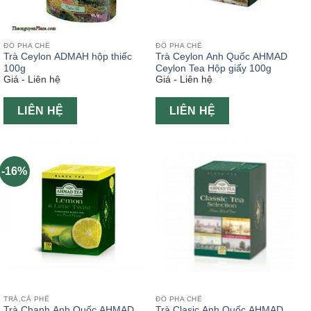
ĐỒ PHA CHẾ
ĐỒ PHA CHẾ
Trà Ceylon ADMAH hộp thiếc
Trà Ceylon Anh Quốc AHMAD
100g
Ceylon Tea Hộp giấy 100g
Giá - Liên hệ
Giá - Liên hệ
LIÊN HỆ
LIÊN HỆ
-16%
TRÀ,CÀ PHÊ
ĐỒ PHA CHẾ
Trà Chanh Anh Quốc AHMAD
Trà Clasic Anh Quốc AHMAD