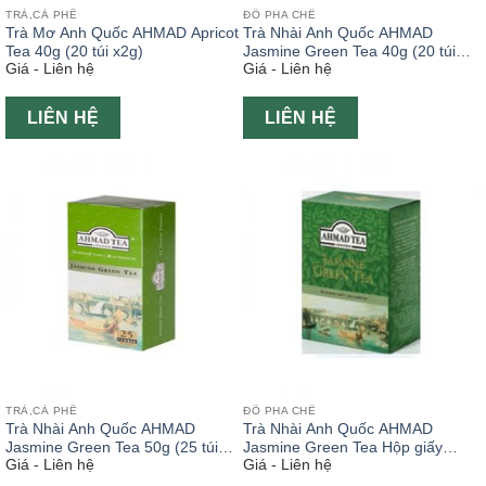
TRÀ,CÀ PHÊ
ĐỒ PHA CHẾ
Trà Mơ Anh Quốc AHMAD Apricot
Trà Nhài Anh Quốc AHMAD
Tea 40g (20 túi x2g)
Jasmine Green Tea 40g (20 túi
Giá - Liên hệ
Giá - Liên hệ
x2g)
LIÊN HỆ
LIÊN HỆ
TRÀ,CÀ PHÊ
ĐỒ PHA CHẾ
Trà Nhài Anh Quốc AHMAD
Trà Nhài Anh Quốc AHMAD
Jasmine Green Tea 50g (25 túi
Jasmine Green Tea Hộp giấy
Giá - Liên hệ
Giá - Liên hệ
x2g)
100g