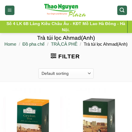
Skip
to
content
Số 4 LK 6B Làng Kiều Châu Âu - KĐT Mỗ Lao Hà Đông - Hà
Nội.
Trà túi lọc Ahmad(Anh)
Home
/
Đồ pha chế
/
TRÀ,CÀ PHÊ
/
Trà túi lọc Ahmad(Anh)
FILTER