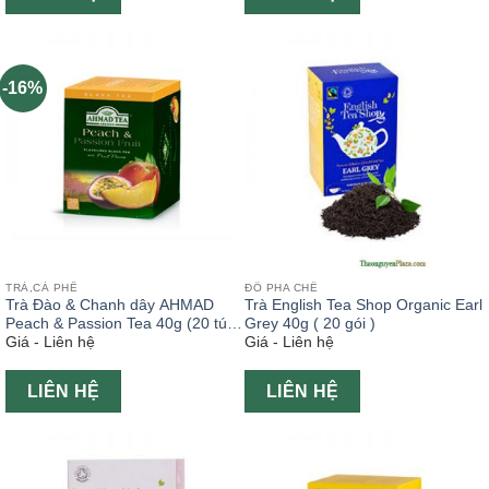
-16%
TRÀ,CÀ PHÊ
ĐỒ PHA CHẾ
Trà Đào & Chanh dây AHMAD
Trà English Tea Shop Organic Earl
Peach & Passion Tea 40g (20 túi
Grey 40g ( 20 gói )
Giá - Liên hệ
Giá - Liên hệ
x2g)
LIÊN HỆ
LIÊN HỆ