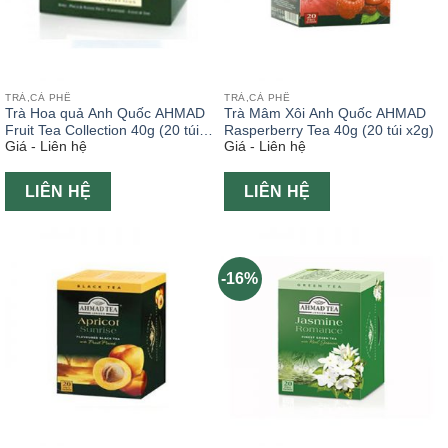
TRÀ,CÀ PHÊ
TRÀ,CÀ PHÊ
Trà Hoa quả Anh Quốc AHMAD
Trà Mâm Xôi Anh Quốc AHMAD
Fruit Tea Collection 40g (20 túi
Rasperberry Tea 40g (20 túi x2g)
Giá - Liên hệ
Giá - Liên hệ
x2g)
LIÊN HỆ
LIÊN HỆ
-16%