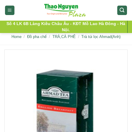
Skip
to
content
Số 4 LK 6B Làng Kiều Châu Âu - KĐT Mỗ Lao Hà Đông - Hà
Nội.
Home
/
Đồ pha chế
/
TRÀ,CÀ PHÊ
/
Trà túi lọc Ahmad(Anh)