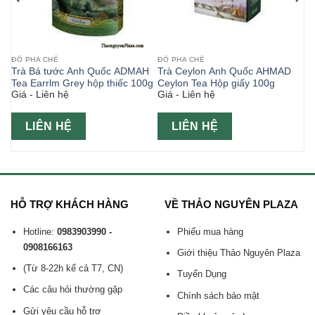
ĐỒ PHA CHẾ
ĐỒ PHA CHẾ
AD
Trà Bá tước Anh Quốc ADMAH
Trà Ceylon Anh Quốc AHMAD
i
Tea Earrlm Grey hộp thiếc 100g
Ceylon Tea Hộp giấy 100g
Giá - Liên hệ
Giá - Liên hệ
LIÊN HỆ
LIÊN HỆ
HỖ TRỢ KHÁCH HÀNG
VỀ THẢO NGUYÊN PLAZA
Hotline:
0983903990 -
Phiếu mua hàng
0908166163
Giới thiệu Thảo Nguyên Plaza
(Từ 8-22h kể cả T7, CN)
Tuyển Dụng
Các câu hỏi thường gặp
Chính sách bảo mật
Gửi yêu cầu hỗ trợ