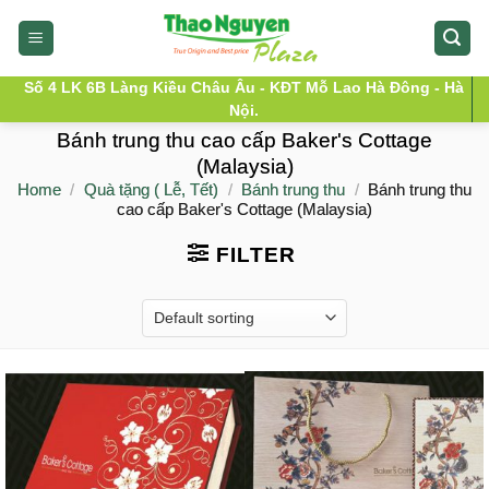
Skip
to
content
Số 4 LK 6B Làng Kiều Châu Âu - KĐT Mỗ Lao Hà Đông - Hà
Nội.
Bánh trung thu cao cấp Baker's Cottage
(Malaysia)
Home
/
Quà tặng ( Lễ, Tết)
/
Bánh trung thu
/
Bánh trung thu
cao cấp Baker's Cottage (Malaysia)
FILTER