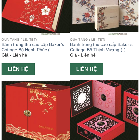
QUÀ TẶNG ( LỄ, TẾT)
QUÀ TẶNG ( LỄ, TẾT)
Bánh trung thu cao cấp Baker’s
Bánh trung thu cao cấp Baker’s
Cottage Bộ Hạnh Phúc (
Cottage Bộ Thịnh Vượng ( (
Giá - Liên hệ
Giá - Liên hệ
(Happiness Gift Set )
Prosperity Gift Set )
LIÊN HỆ
LIÊN HỆ