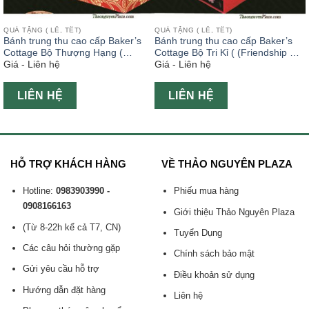
QUÀ TẶNG ( LỄ, TẾT)
QUÀ TẶNG ( LỄ, TẾT)
Bánh trung thu cao cấp Baker’s
Bánh trung thu cao cấp Baker’s
Cottage Bộ Thượng Hạng (
Cottage Bộ Tri Kỉ ( (Friendship Gift
Giá - Liên hệ
Giá - Liên hệ
(Happiness Gift Set )
Set )
LIÊN HỆ
LIÊN HỆ
HỖ TRỢ KHÁCH HÀNG
VỀ THẢO NGUYÊN PLAZA
Hotline:
0983903990 -
Phiếu mua hàng
0908166163
Giới thiệu Thảo Nguyên Plaza
(Từ 8-22h kể cả T7, CN)
Tuyển Dụng
Các câu hỏi thường gặp
Chính sách bảo mật
Gửi yêu cầu hỗ trợ
Điều khoản sử dụng
Hướng dẫn đặt hàng
Liên hệ