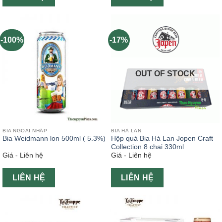
-100%
-17%
OUT OF STOCK
BIA NGOẠI NHẬP
BIA HÀ LAN
Bia Weidmann lon 500ml ( 5.3%)
Hộp quà Bia Hà Lan Jopen Craft
Collection 8 chai 330ml
Giá - Liên hệ
Giá - Liên hệ
LIÊN HỆ
LIÊN HỆ