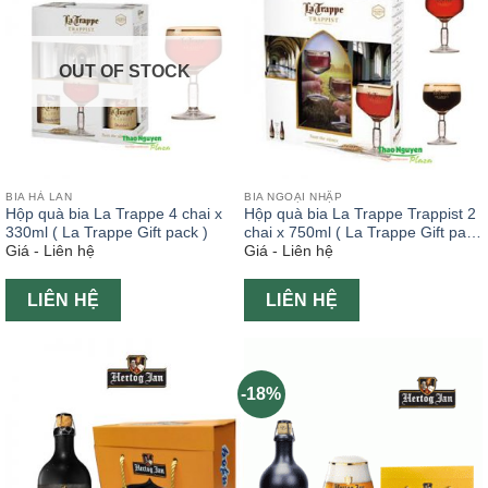
OUT OF STOCK
BIA HÀ LAN
BIA NGOẠI NHẬP
Hộp quà bia La Trappe 4 chai x
Hộp quà bia La Trappe Trappist 2
330ml ( La Trappe Gift pack )
chai x 750ml ( La Trappe Gift pack
Giá - Liên hệ
Giá - Liên hệ
)
LIÊN HỆ
LIÊN HỆ
-18%