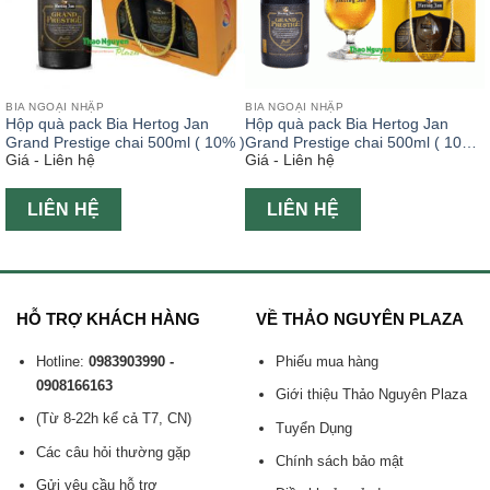
BIA NGOẠI NHẬP
BIA NGOẠI NHẬP
Hộp quà pack Bia Hertog Jan
Hộp quà pack Bia Hertog Jan
Grand Prestige chai 500ml ( 10% )
Grand Prestige chai 500ml ( 10% )
Giá - Liên hệ
Giá - Liên hệ
bao gồm ly cao cấp
LIÊN HỆ
LIÊN HỆ
HỖ TRỢ KHÁCH HÀNG
VỀ THẢO NGUYÊN PLAZA
Hotline:
0983903990 -
Phiếu mua hàng
0908166163
Giới thiệu Thảo Nguyên Plaza
(Từ 8-22h kể cả T7, CN)
Tuyển Dụng
Các câu hỏi thường gặp
Chính sách bảo mật
Gửi yêu cầu hỗ trợ