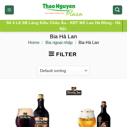
Skip
to
content
Số 4 LK 6B Làng Kiều Châu Âu - KĐT Mỗ Lao Hà Đông - Hà
Nội.
Bia Hà Lan
Home
/
Bia ngoại nhập
/
Bia Hà Lan
FILTER