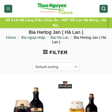
Skip
to
content
Số 4 LK 6B Làng Kiều Châu Âu - KĐT Mỗ Lao Hà Đông - Hà
Nội.
Bia Hertog Jan ( Hà Lan )
Home
/
Bia ngoại nhập
/
Bia Hà Lan
/
Bia Hertog Jan ( Hà
Lan )
FILTER