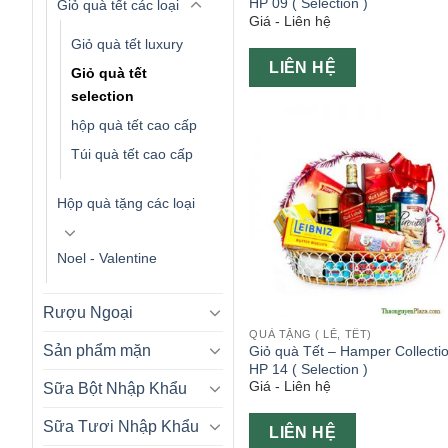
HP 09 ( Selection )
Giỏ quà tết các loại
Giá - Liên hệ
Giỏ quà tết luxury
LIÊN HỆ
Giỏ quà tết
selection
hộp quà tết cao cấp
Túi quà tết cao cấp
Hộp quà tặng các loại
Noel - Valentine
Rượu Ngoại
QUÀ TẶNG ( LỄ, TẾT)
Sản phẩm mặn
Giỏ quà Tết – Hamper Collecti
HP 14 ( Selection )
Giá - Liên hệ
Sữa Bột Nhập Khẩu
Sữa Tươi Nhập Khẩu
LIÊN HỆ