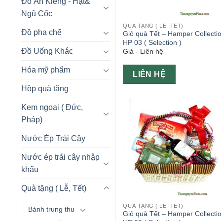
Đồ Ăn Kiêng - Hạt&
Ngũ Cốc
QUÀ TẶNG ( LỄ, TẾT)
Đồ pha chế
Giỏ quà Tết – Hamper Collecti
HP 03 ( Selection )
Đồ Uống Khác
Giá - Liên hệ
Hóa mỹ phẩm
LIÊN HỆ
Hộp quà tặng
Kem ngoại ( Đức,
Pháp)
Nước Ép Trái Cây
Nước ép trái cây nhập
khẩu
Quà tặng ( Lễ, Tết)
QUÀ TẶNG ( LỄ, TẾT)
Bánh trung thu
Giỏ quà Tết – Hamper Collecti