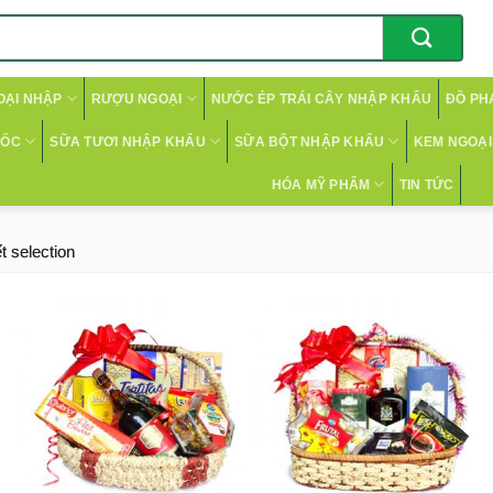
OẠI NHẬP
RƯỢU NGOẠI
NƯỚC ÉP TRÁI CÂY NHẬP KHẨU
ĐỒ PH
CỐC
SỮA TƯƠI NHẬP KHẨU
SỮA BỘT NHẬP KHẨU
KEM NGOẠI 
HÓA MỸ PHẨM
TIN TỨC
t selection