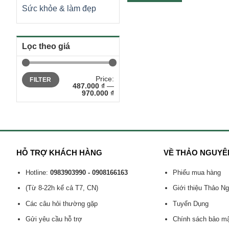
Sức khỏe & làm đẹp
Lọc theo giá
Min
Max
Price:
FILTER
price
price
487.000 ₫
—
970.000 ₫
HỖ TRỢ KHÁCH HÀNG
VỀ THẢO NGUYÊ
Hotline:
0983903990 - 0908166163
Phiếu mua hàng
(Từ 8-22h kể cả T7, CN)
Giới thiệu Thảo N
Các câu hỏi thường gặp
Tuyển Dụng
Gửi yêu cầu hỗ trợ
Chính sách bảo m