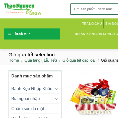
Skip
Search
to
for:
content
TRANG CHỦ
BIA NG
Danh mục
ĐỒ ĂN KIÊNG,HẠT& NGŨ 
Giỏ quà tết selection
Home
/
Quà tặng ( Lễ, Tết)
/
Giỏ quà tết các loại
/
Giỏ quà tế
Danh mục sản phẩm
Bánh Kẹo Nhập Khẩu
Bia ngoại nhập
Chăm sóc da mặt