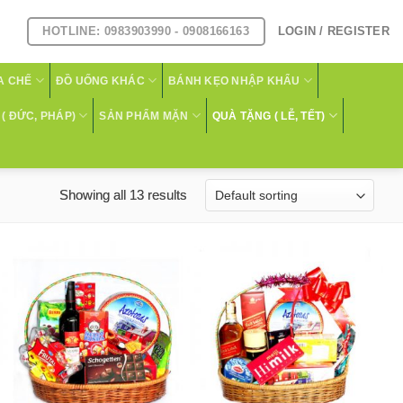
HOTLINE: 0983903990 - 0908166163
LOGIN / REGISTER
A CHẾ
ĐỒ UỐNG KHÁC
BÁNH KẸO NHẬP KHẨU
( ĐỨC, PHÁP)
SẢN PHẨM MẶN
QUÀ TẶNG ( LỄ, TẾT)
Showing all 13 results