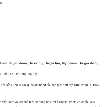
ng
 phẩm Thực phẩm, Đồ uống, Rượu bia, Mỹ phẩm, Đồ gia dụng
KĐT Mỗ Lao, Hà Đông, Hà Nội.
nổi tiếng đến từ các quốc gia hàng đầu thế giới như Mỹ, Đức, Pháp, Ý, Thụy
ệt Nam và trên thế giới tin dùng như: Mì Ý Barilla, Pasta Zara; dầu oliu