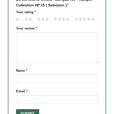
Collection HP 15 ( Selection )”
Your rating
*
1
2
3
4
5
Your review
*
Name
*
Email
*