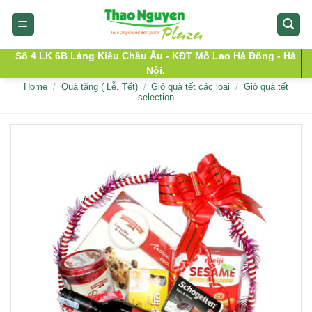
Skip
to
content
Số 4 LK 6B Làng Kiều Châu Âu - KĐT Mỗ Lao Hà Đông - Hà
Nội.
Home
/
Quà tặng ( Lễ, Tết)
/
Giỏ quà tết các loại
/
Giỏ quà tết
selection