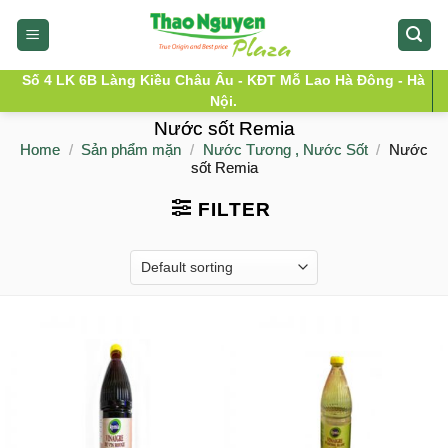
Skip
to
content
Số 4 LK 6B Làng Kiều Châu Âu - KĐT Mỗ Lao Hà Đông - Hà
Nội.
Nước sốt Remia
Home
/
Sản phẩm mặn
/
Nước Tương , Nước Sốt
/
Nước
sốt Remia
FILTER