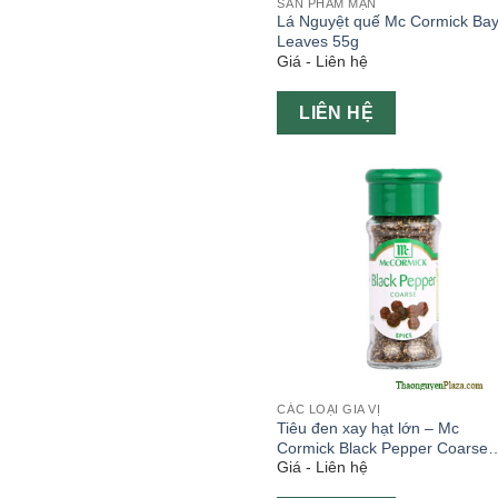
SẢN PHẨM MẶN
Lá Nguyệt quế Mc Cormick Ba
Leaves 55g
Giá - Liên hệ
LIÊN HỆ
CÁC LOẠI GIA VỊ
Tiêu đen xay hạt lớn – Mc
Cormick Black Pepper Coarse
Giá - Liên hệ
35g