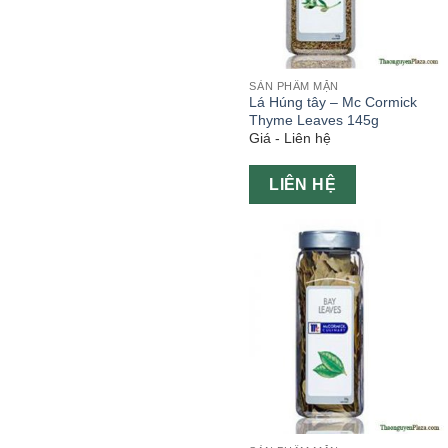
SẢN PHẨM MẶN
Lá Húng tây – Mc Cormick
Thyme Leaves 145g
Giá - Liên hệ
LIÊN HỆ