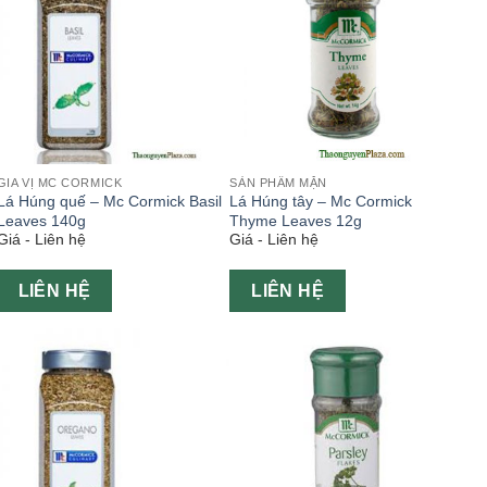
GIA VỊ MC CORMICK
SẢN PHẨM MẶN
Lá Húng quế – Mc Cormick Basil
Lá Húng tây – Mc Cormick
Leaves 140g
Thyme Leaves 12g
Giá - Liên hệ
Giá - Liên hệ
LIÊN HỆ
LIÊN HỆ