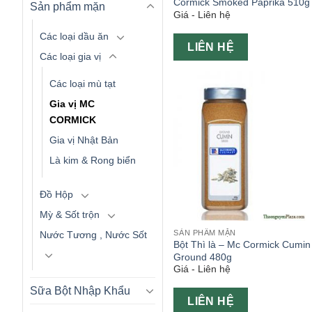
Cormick Smoked Paprika 510g
Sản phẩm mặn
Giá - Liên hệ
Các loại dầu ăn
LIÊN HỆ
Các loại gia vị
Các loại mù tạt
Gia vị MC
CORMICK
Gia vị Nhật Bản
Là kim & Rong biển
Đồ Hộp
Mỳ & Sốt trộn
SẢN PHẨM MẶN
Nước Tương , Nước Sốt
Bột Thì là – Mc Cormick Cumin
Ground 480g
Giá - Liên hệ
Sữa Bột Nhập Khẩu
LIÊN HỆ