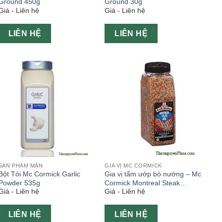
Ground 450g
Ground 30g
Giá - Liên hệ
Giá - Liên hệ
LIÊN HỆ
LIÊN HỆ
SẢN PHẨM MẶN
GIA VỊ MC CORMICK
Bột Tỏi Mc Cormick Garlic
Gia vị tẩm ướp bò nướng – Mc
Powder 535g
Cormick Montreal Steak
Giá - Liên hệ
Giá - Liên hệ
Seasoning 800g
LIÊN HỆ
LIÊN HỆ