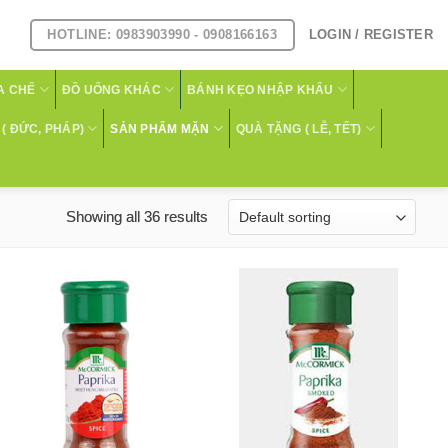
HOTLINE: 0983903990 - 0908166163
LOGIN / REGISTER
A CHẾ
ĐỒ UỐNG KHÁC
BÁNH KẸO NHẬP KHẨU
( ĐỨC, PHÁP)
SẢN PHẨM MẶN
QUÀ TẶNG ( LỄ, TẾT)
Showing all 36 results