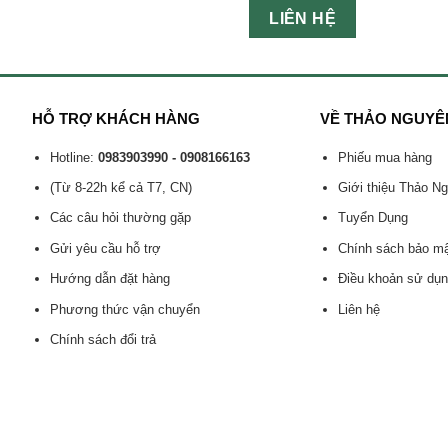
LIÊN HỆ
HỖ TRỢ KHÁCH HÀNG
VỀ THẢO NGUYÊ
Hotline:
0983903990 - 0908166163
Phiếu mua hàng
(Từ 8-22h kể cả T7, CN)
Giới thiệu Thảo N
Các câu hỏi thường gặp
Tuyển Dụng
Gửi yêu cầu hỗ trợ
Chính sách bảo m
Hướng dẫn đặt hàng
Điều khoản sử dụ
Phương thức vận chuyển
Liên hệ
Chính sách đổi trả