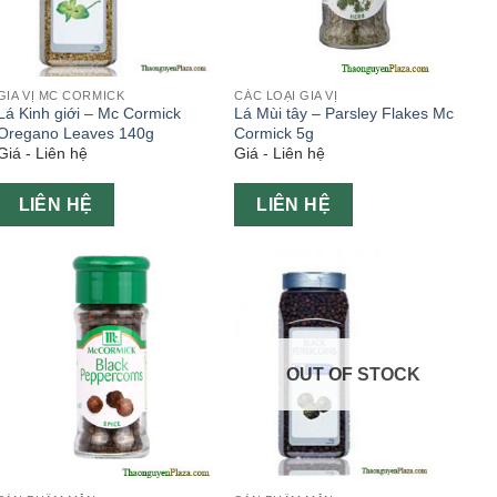
GIA VỊ MC CORMICK
CÁC LOẠI GIA VỊ
Lá Kinh giới – Mc Cormick
Lá Mùi tây – Parsley Flakes Mc
Oregano Leaves 140g
Cormick 5g
Giá - Liên hệ
Giá - Liên hệ
LIÊN HỆ
LIÊN HỆ
OUT OF STOCK