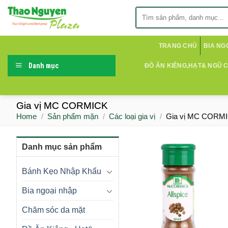
Skip
Search
to
for:
content
TRANG CHỦ
BIA NG
Danh mục
ĐỒ ĂN KIÊNG,HẠT& NGŨ 
Gia vị MC CORMICK
Home
/
Sản phẩm mặn
/
Các loại gia vị
/
Gia vị MC CORM
Danh mục sản phẩm
Bánh Kẹo Nhập Khẩu
Bia ngoại nhập
Chăm sóc da mặt