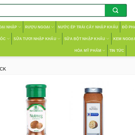
OẠI NHẬP
RƯỢU NGOẠI
NƯỚC ÉP TRÁI CÂY NHẬP KHẨU
ĐỒ PH
CỐC
SỮA TƯƠI NHẬP KHẨU
SỮA BỘT NHẬP KHẨU
KEM NGOẠI 
HÓA MỸ PHẨM
TIN TỨC
ICK