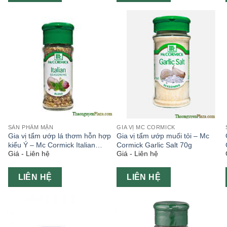
SẢN PHẨM MẶN
GIA VỊ MC CORMICK
Gia vị tẩm ướp lá thơm hỗn hợp
Gia vị tẩm ướp muối tỏi – Mc
kiểu Ý – Mc Cormick Italian
Cormick Garlic Salt 70g
Giá - Liên hệ
Giá - Liên hệ
Seasoning 35g
LIÊN HỆ
LIÊN HỆ