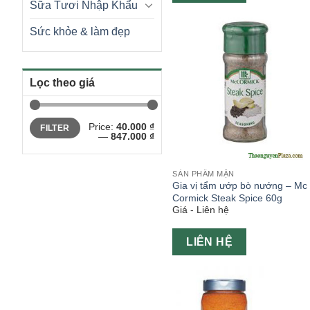
Sữa Tươi Nhập Khẩu
Sức khỏe & làm đẹp
Lọc theo giá
Min
Max
Price:
40.000 ₫
FILTER
price
price
—
847.000 ₫
SẢN PHẨM MẶN
Gia vị tẩm ướp bò nướng – Mc
Cormick Steak Spice 60g
Giá - Liên hệ
LIÊN HỆ