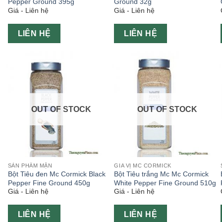
Pepper Ground 395g
Ground 32g
Giá - Liên hệ
Giá - Liên hệ
LIÊN HỆ
LIÊN HỆ
OUT OF STOCK
OUT OF STOCK
SẢN PHẨM MẶN
GIA VỊ MC CORMICK
Bột Tiêu đen Mc Cormick Black
Bột Tiêu trắng Mc Mc Cormick
Pepper Fine Ground 450g
White Pepper Fine Ground 510g
Giá - Liên hệ
Giá - Liên hệ
LIÊN HỆ
LIÊN HỆ