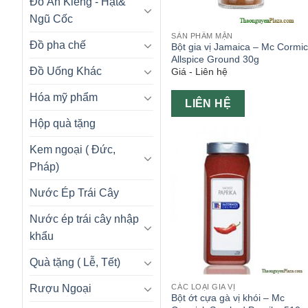
Đồ Ăn Kiêng - Hạt&
Ngũ Cốc
SẢN PHẨM MẶN
Đồ pha chế
Bột gia vị Jamaica – Mc Cormi
Allspice Ground 30g
Đồ Uống Khác
Giá - Liên hệ
Hóa mỹ phẩm
LIÊN HỆ
Hộp quà tặng
Kem ngoại ( Đức,
Pháp)
Nước Ép Trái Cây
Nước ép trái cây nhập
khẩu
Quà tặng ( Lễ, Tết)
CÁC LOẠI GIA VỊ
Rượu Ngoại
Bột ớt cựa gà vị khói – Mc