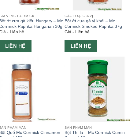
GIA VỊ MC CORMICK
CÁC LOẠI GIA VỊ
Bột ớt cựa gà kiểu Hungary – Mc
Bột ớt cựa gà vị khói – Mc
Corrmick Paprika Hungarian 30g
Cormick Smoked Paprika 37g
Giá - Liên hệ
Giá - Liên hệ
LIÊN HỆ
LIÊN HỆ
SẢN PHẨM MẶN
SẢN PHẨM MẶN
Bột Quế Mc Cormick Cinnamon
Bột Thì là – Mc Cormick Cumin