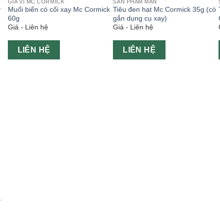
GIA VỊ MC CORMICK
SẢN PHẨM MẶN
y
Muối biển có cối xay Mc Cormick
Tiêu đen hạt Mc Cormick 35g (có
60g
gắn dụng cụ xay)
Giá - Liên hệ
Giá - Liên hệ
LIÊN HỆ
LIÊN HỆ