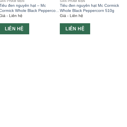
SẢN PHẨM MẶN
SẢN PHẨM MẶN
Tiêu đen nguyên hạt – Mc
Tiêu đen nguyên hạt Mc Cormick
Cormick Whole Black Peppercorn
Whole Black Peppercorn 510g
Giá - Liên hệ
Giá - Liên hệ
35g
LIÊN HỆ
LIÊN HỆ