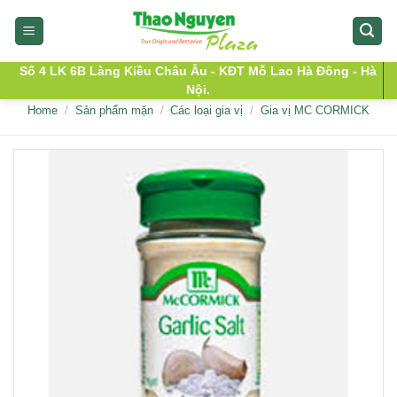
Skip
to
content
Số 4 LK 6B Làng Kiều Châu Âu - KĐT Mỗ Lao Hà Đông - Hà
Nội.
Home
/
Sản phẩm mặn
/
Các loại gia vị
/
Gia vị MC CORMICK