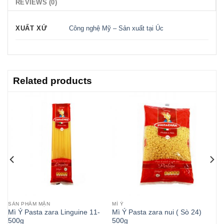
REVIEWS (0)
XUẤT XỨ
Công nghệ Mỹ – Sản xuất tại Úc
Related products
SẢN PHẨM MẶN
MÌ Ý
00g
Mì Ý Pasta zara Linguine 11-
Mì Ý Pasta zara nui ( Sò 24)
500g
500g