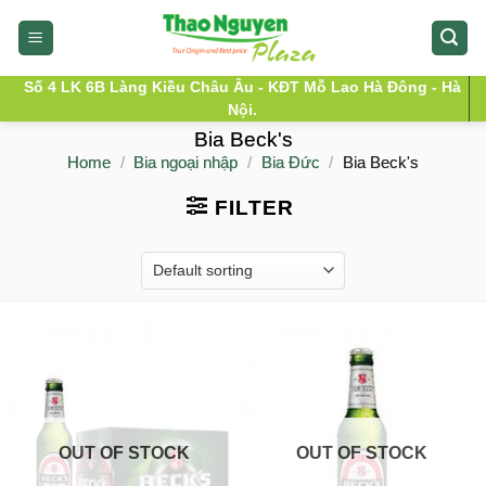
Skip
to
content
Số 4 LK 6B Làng Kiều Châu Âu - KĐT Mỗ Lao Hà Đông - Hà
Nội.
Bia Beck's
Home
/
Bia ngoại nhập
/
Bia Đức
/
Bia Beck's
FILTER
OUT OF STOCK
OUT OF STOCK