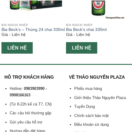
BIA NGOẠI NHẬP
BIA NGOẠI NHẬP
Bia Beck’s – Thùng 24 chai 330ml
Bia Beck’s chai 330ml
Giá - Liên hệ
Giá - Liên hệ
LIÊN HỆ
LIÊN HỆ
HỖ TRỢ KHÁCH HÀNG
VỀ THẢO NGUYÊN PLAZA
Hotline:
0983903990 -
Phiếu mua hàng
0908166163
Giới thiệu Thảo Nguyên Plaza
(Từ 8-22h kể cả T7, CN)
Tuyển Dụng
Các câu hỏi thường gặp
Chính sách bảo mật
Gửi yêu cầu hỗ trợ
Điều khoản sử dụng
Hướng dẫn đặt hàng