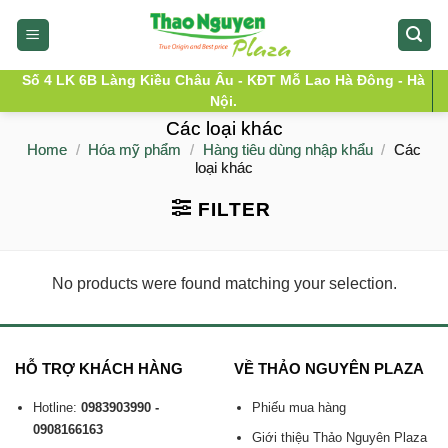
Skip
to
content
Số 4 LK 6B Làng Kiều Châu Âu - KĐT Mỗ Lao Hà Đông - Hà
Nội.
Các loại khác
Home
/
Hóa mỹ phẩm
/
Hàng tiêu dùng nhập khẩu
/
Các
loại khác
FILTER
No products were found matching your selection.
HỖ TRỢ KHÁCH HÀNG
VỀ THẢO NGUYÊN PLAZA
Hotline:
0983903990 -
Phiếu mua hàng
0908166163
Giới thiệu Thảo Nguyên Plaza