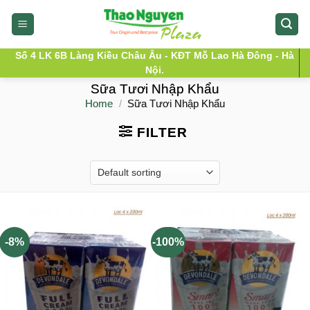
Skip
to
content
Số 4 LK 6B Làng Kiều Châu Âu - KĐT Mỗ Lao Hà Đông - Hà
Nội.
Sữa Tươi Nhập Khẩu
Home
/
Sữa Tươi Nhập Khẩu
FILTER
-8%
-100%