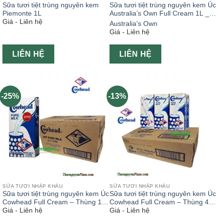
Sữa tươi tiệt trùng nguyên kem
Sữa tươi tiệt trùng nguyên kem Úc
Piemonte 1L
Australia’s Own Full Cream 1L _
Giá - Liên hệ
thung 24 hộp
Australia's Own
Giá - Liên hệ
LIÊN HỆ
LIÊN HỆ
-25%
-13%
SỮA TƯƠI NHẬP KHẨU
SỮA TƯƠI NHẬP KHẨU
Sữa tươi tiệt trùng nguyên kem Úc
Sữa tươi tiệt trùng nguyên kem Úc
Cowhead Full Cream – Thùng 12
Cowhead Full Cream – Thùng 4×6
Giá - Liên hệ
Giá - Liên hệ
hộp 1L
pack