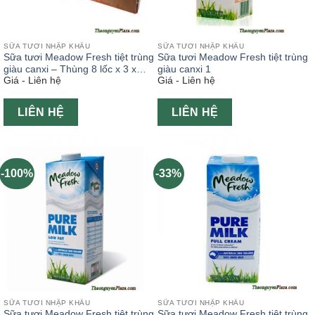
SỮA TƯƠI NHẬP KHẨU
SỮA TƯƠI NHẬP KHẨU
Sữa tươi Meadow Fresh tiệt trùng
Sữa tươi Meadow Fresh tiệt trùng
giàu canxi – Thùng 8 lốc x 3 x
giàu canxi 1
Giá - Liên hệ
Giá - Liên hệ
200ml
LIÊN HỆ
LIÊN HỆ
-100%
-33%
SỮA TƯƠI NHẬP KHẨU
SỮA TƯƠI NHẬP KHẨU
Sữa tươi Meadow Fresh tiệt trùng
Sữa tươi Meadow Fresh tiệt trùng