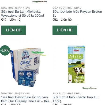
SỮA TƯƠI NHẬP KHẨU
SỮA TƯƠI NHẬP KHẨU
Sữa tươi Ba Lan Mlekovita
Sữa tươi béo hiệu Paysan Breton
Wypasione vị Sô cô la 200ml
1L
Giá - Liên hệ
Giá - Liên hệ
LIÊN HỆ
LIÊN HỆ
-16%
SỮA TƯƠI NHẬP KHẨU
SỮA TƯƠI NHẬP KHẨU
Sữa tươi Devondale Úc nguyên
Sữa tươi ít béo Frischli hộp 1L (
kem Our Creamy One Full – thùng
1,5%)
Giá - Liên hệ
Giá - Liên hệ