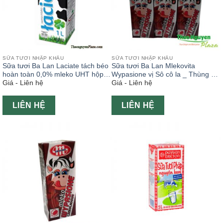
SỮA TƯƠI NHẬP KHẨU
SỮA TƯƠI NHẬP KHẨU
Sữa tươi Ba Lan Laciate tách béo
Sữa tươi Ba Lan Mlekovita
hoàn toàn 0,0% mleko UHT hộp
Wypasione vị Sô cô la _ Thùng 30
Giá - Liên hệ
Giá - Liên hệ
1L
hộp x 200ml
LIÊN HỆ
LIÊN HỆ