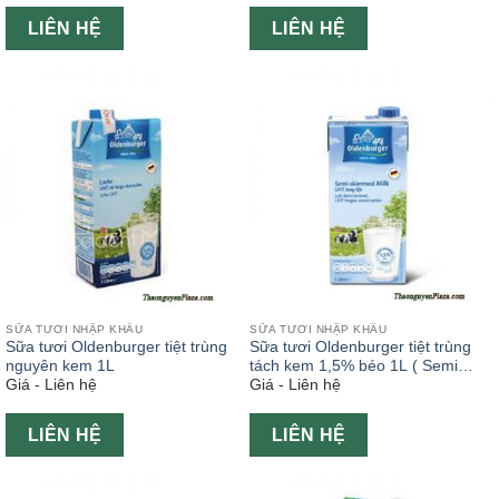
LIÊN HỆ
LIÊN HỆ
SỮA TƯƠI NHẬP KHẨU
SỮA TƯƠI NHẬP KHẨU
Sữa tươi Oldenburger tiệt trùng
Sữa tươi Oldenburger tiệt trùng
nguyên kem 1L
tách kem 1,5% béo 1L ( Semi
Giá - Liên hệ
Giá - Liên hệ
Skimmed milk )
LIÊN HỆ
LIÊN HỆ