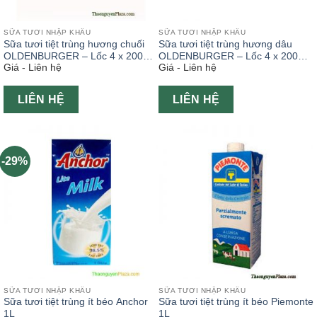
SỮA TƯƠI NHẬP KHẨU
SỮA TƯƠI NHẬP KHẨU
Sữa tươi tiệt trùng hương chuối
Sữa tươi tiệt trùng hương dâu
OLDENBURGER – Lốc 4 x 200ml
OLDENBURGER – Lốc 4 x 200ml
Giá - Liên hệ
Giá - Liên hệ
( Sữa tươi ngoại)
( Sữa tươi ngoại )
LIÊN HỆ
LIÊN HỆ
-29%
SỮA TƯƠI NHẬP KHẨU
SỮA TƯƠI NHẬP KHẨU
Sữa tươi tiệt trùng ít béo Anchor
Sữa tươi tiệt trùng ít béo Piemonte
1L
1L