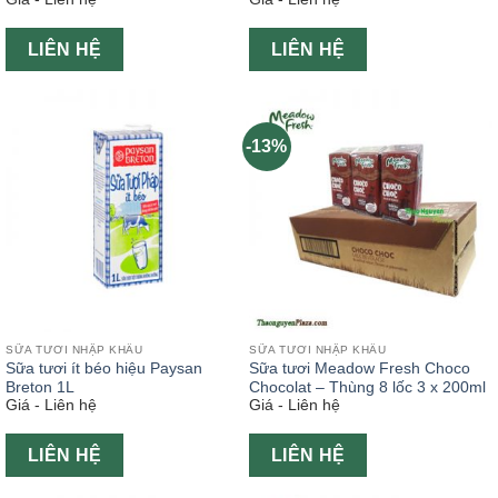
4x6x200ml
LIÊN HỆ
LIÊN HỆ
-13%
SỮA TƯƠI NHẬP KHẨU
SỮA TƯƠI NHẬP KHẨU
Sữa tươi ít béo hiệu Paysan
Sữa tươi Meadow Fresh Choco
Breton 1L
Chocolat – Thùng 8 lốc 3 x 200ml
Giá - Liên hệ
Giá - Liên hệ
LIÊN HỆ
LIÊN HỆ