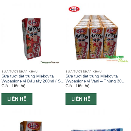
SỮA TƯƠI NHẬP KHẨU
SỮA TƯƠI NHẬP KHẨU
Sữa tươi tiệt trùng Mlekovita
Sữa tươi tiệt trùng Mlekovita
Wypasione vị Dâu tây 200ml ( Sữa
Wypasione vị Vani – Thùng 30
Giá - Liên hệ
Giá - Liên hệ
tươi Ba Lan )
hộp x 200ml
LIÊN HỆ
LIÊN HỆ