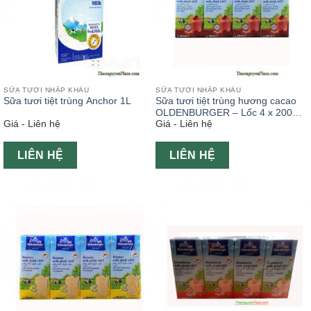
SỮA TƯƠI NHẬP KHẨU
SỮA TƯƠI NHẬP KHẨU
Sữa tươi tiệt trùng Anchor 1L
Sữa tươi tiệt trùng hương cacao
OLDENBURGER – Lốc 4 x 200ml
Giá - Liên hệ
Giá - Liên hệ
( Sữa tươi ngoại )
LIÊN HỆ
LIÊN HỆ