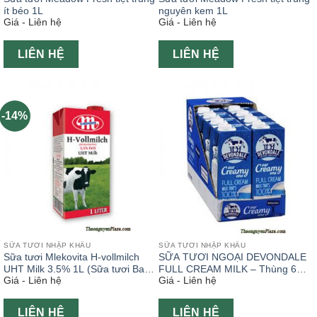
ít béo 1L
nguyên kem 1L
Giá - Liên hệ
Giá - Liên hệ
LIÊN HỆ
LIÊN HỆ
-14%
SỮA TƯƠI NHẬP KHẨU
SỮA TƯƠI NHẬP KHẨU
Sữa tươi Mlekovita H-vollmilch
SỮA TƯƠI NGOẠI DEVONDALE
UHT Milk 3.5% 1L (Sữa tươi Ba
FULL CREAM MILK – Thùng 6
Giá - Liên hệ
Giá - Liên hệ
Lan)
hộp x 2L
LIÊN HỆ
LIÊN HỆ