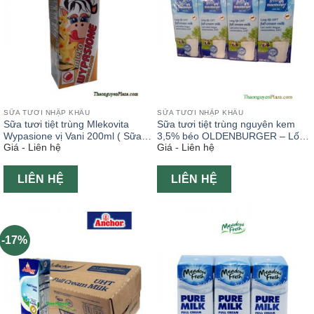
SỮA TƯƠI NHẬP KHẨU
SỮA TƯƠI NHẬP KHẨU
Sữa tươi tiệt trùng Mlekovita
Sữa tươi tiệt trùng nguyên kem
Wypasione vị Vani 200ml ( Sữa
3,5% béo OLDENBURGER – Lốc
Giá - Liên hệ
Giá - Liên hệ
tươi Ba Lan )
4 x 200ml ( Sữa tươi ngoại )
LIÊN HỆ
LIÊN HỆ
-17%