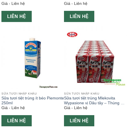
Giá - Liên hệ
Giá - Liên hệ
LIÊN HỆ
LIÊN HỆ
SỮA TƯƠI NHẬP KHẨU
SỮA TƯƠI NHẬP KHẨU
Sữa tươi tiệt trùng ít béo Piemonte
Sữa tươi tiệt trùng Mlekovita
250ml
Wypasione vị Dâu tây – Thùng 30
Giá - Liên hệ
Giá - Liên hệ
hộp x 200ml
LIÊN HỆ
LIÊN HỆ