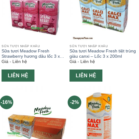
SỮA TƯƠI NHẬP KHẨU
SỮA TƯƠI NHẬP KHẨU
Sữa tươi Meadow Fresh
Sữa tươi Meadow Fresh tiệt trùng
Strawberry hương dâu lốc 3 x
giàu canxi – Lốc 3 x 200ml
Giá - Liên hệ
Giá - Liên hệ
200ml
LIÊN HỆ
LIÊN HỆ
-16%
-2%