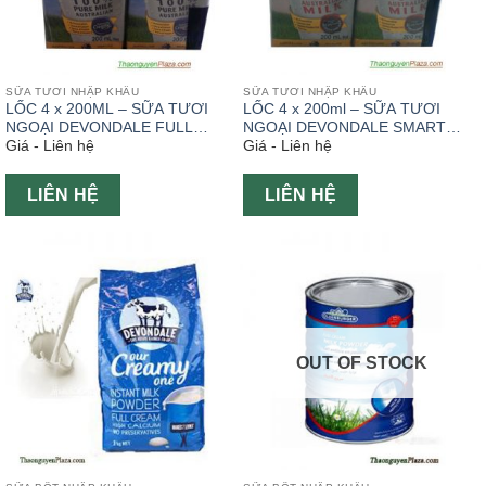
SỮA TƯƠI NHẬP KHẨU
SỮA TƯƠI NHẬP KHẨU
LỐC 4 x 200ML – SỮA TƯƠI
LỐC 4 x 200ml – SỮA TƯƠI
NGOẠI DEVONDALE FULL
NGOẠI DEVONDALE SMART
Giá - Liên hệ
Giá - Liên hệ
CREAM MILK
MILK
LIÊN HỆ
LIÊN HỆ
OUT OF STOCK