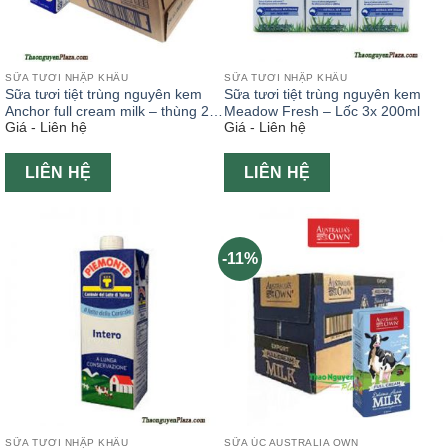
SỮA TƯƠI NHẬP KHẨU
SỮA TƯƠI NHẬP KHẨU
Sữa tươi tiệt trùng nguyên kem
Sữa tươi tiệt trùng nguyên kem
Anchor full cream milk – thùng 24
Meadow Fresh – Lốc 3x 200ml
Giá - Liên hệ
Giá - Liên hệ
hộp 200ml
LIÊN HỆ
LIÊN HỆ
-11%
SỮA TƯƠI NHẬP KHẨU
SỮA ÚC AUSTRALIA OWN