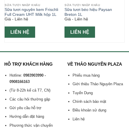
SỮA TƯƠI NHẬP KHẨU
SỮA TƯƠI NHẬP KHẨU
Sữa tươi nguyên kem Frischli
Sữa tươi béo hiệu Paysan
Full Cream UHT Milk hộp 1L
Breton 1L
Giá - Liên hệ
Giá - Liên hệ
LIÊN HỆ
LIÊN HỆ
HỖ TRỢ KHÁCH HÀNG
VỀ THẢO NGUYÊN PLAZA
Hotline:
0983903990 -
Phiếu mua hàng
0908166163
Giới thiệu Thảo Nguyên Plaza
(Từ 8-22h kể cả T7, CN)
Tuyển Dụng
Các câu hỏi thường gặp
Chính sách bảo mật
Gửi yêu cầu hỗ trợ
Điều khoản sử dụng
Hướng dẫn đặt hàng
Liên hệ
Phương thức vận chuyển