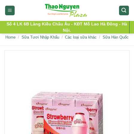
Skip
to
content
Số 4 LK 6B Làng Kiều Châu Âu - KĐT Mỗ Lao Hà Đông - Hà
Nội.
Home
/
Sữa Tươi Nhập Khẩu
/
Các loại sữa khác
/
Sữa Hàn Quốc