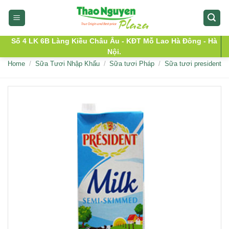
Skip
to
content
Số 4 LK 6B Làng Kiều Châu Âu - KĐT Mỗ Lao Hà Đông - Hà
Nội.
Home
/
Sữa Tươi Nhập Khẩu
/
Sữa tươi Pháp
/
Sữa tươi president