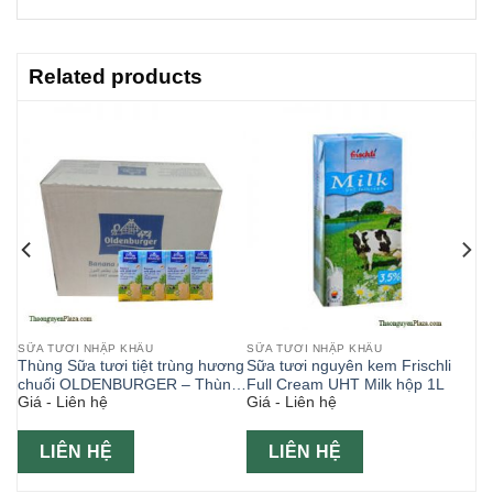
Related products
SỮA TƯƠI NHẬP KHẨU
SỮA TƯƠI NHẬP KHẨU
Thùng Sữa tươi tiệt trùng hương
Sữa tươi nguyên kem Frischli
chuối OLDENBURGER – Thùng
Full Cream UHT Milk hộp 1L
Giá - Liên hệ
Giá - Liên hệ
6 lốc 4 x 200ml ( Sữa tươi ngoại)
LIÊN HỆ
LIÊN HỆ