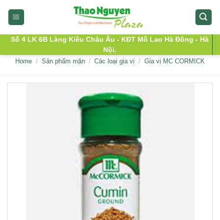
Skip
to
content
Số 4 LK 6B Làng Kiều Châu Âu - KĐT Mỗ Lao Hà Đông - Hà
Nội.
Home
/
Sản phẩm mặn
/
Các loại gia vị
/
Gia vị MC CORMICK