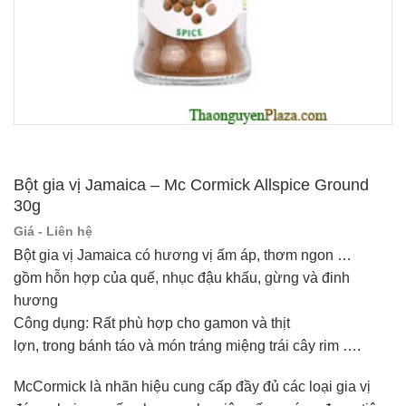
Bột gia vị Jamaica – Mc Cormick Allspice Ground
30g
Giá - Liên hệ
Bột gia vị Jamaica có hương vị ấm áp
,
thơm
ngon …
gồm
hỗn hợp của
quế
, nhục đậu khấu,
gừng
và đinh
hương
Công dụng:
Rất phù hợp
cho
gamon
và thịt
lợn
,
trong
bánh
táo
và món tráng miệng
trái cây
rim ….
McCormick là nhãn hiệu cung cấp đầy đủ các loại gia vị