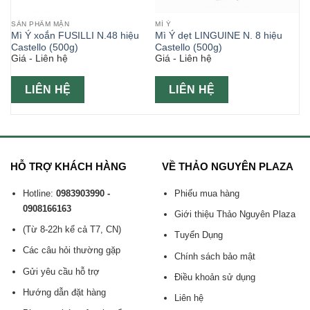
SẢN PHẨM MẶN
MÌ Ý
le
Mì Ý xoắn FUSILLI N.48 hiệu
Mì Ý dẹt LINGUINE N. 8 hiệu
Castello (500g)
Castello (500g)
Giá - Liên hệ
Giá - Liên hệ
LIÊN HỆ
LIÊN HỆ
HỖ TRỢ KHÁCH HÀNG
VỀ THẢO NGUYÊN PLAZA
Hotline:
0983903990 -
Phiếu mua hàng
0908166163
Giới thiệu Thảo Nguyên Plaza
(Từ 8-22h kể cả T7, CN)
Tuyển Dụng
Các câu hỏi thường gặp
Chính sách bảo mật
Gửi yêu cầu hỗ trợ
Điều khoản sử dụng
Hướng dẫn đặt hàng
Liên hệ