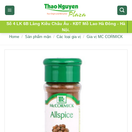
Skip
to
content
Số 4 LK 6B Làng Kiều Châu Âu - KĐT Mỗ Lao Hà Đông - Hà
Nội.
Home
/
Sản phẩm mặn
/
Các loại gia vị
/
Gia vị MC CORMICK