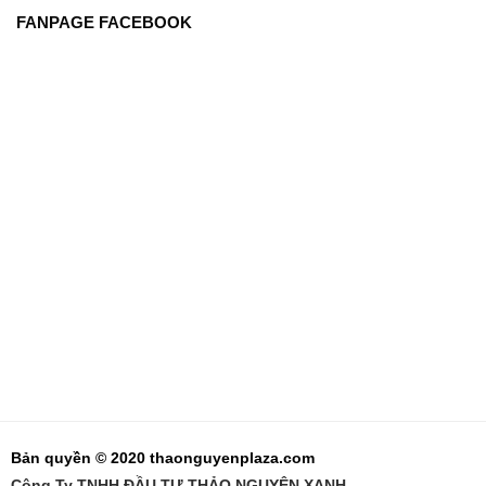
FANPAGE FACEBOOK
Bản quyền © 2020 thaonguyenplaza.com
Công Ty TNHH ĐẦU TƯ THẢO NGUYÊN XANH