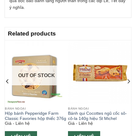
quà độc đáo dành tặng người thân trong các dịp Lê, Tết đầy
ý nghĩa.
Related products
OUT OF STOCK
BÁNH NGOẠI
BÁNH NGOẠI
Hộp bánh Pepperidge Farm
Bánh qui Cocottes ngũ cốc sô-
Classic Favories hộp thiếc 376g
cô-la 140g hiệu St Michel
Giá - Liên hệ
Giá - Liên hệ