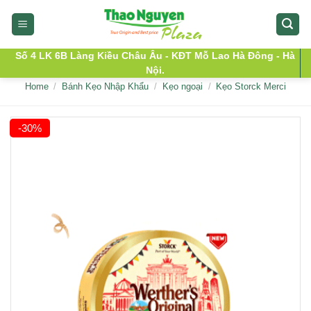
Skip
to
content
Số 4 LK 6B Làng Kiều Châu Âu - KĐT Mỗ Lao Hà Đông - Hà
Nội.
Home
/
Bánh Kẹo Nhập Khẩu
/
Kẹo ngoại
/
Kẹo Storck Merci
-30%