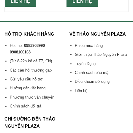
LIÊN HỆ
LIÊN HỆ
HỖ TRỢ KHÁCH HÀNG
VỀ THẢO NGUYÊN PLAZA
Hotline:
0983903990 -
Phiếu mua hàng
0908166163
Giới thiệu Thảo Nguyên Plaza
(Từ 8-22h kể cả T7, CN)
Tuyển Dụng
Các câu hỏi thường gặp
Chính sách bảo mật
Gửi yêu cầu hỗ trợ
Điều khoản sử dụng
Hướng dẫn đặt hàng
Liên hệ
Phương thức vận chuyển
Chính sách đổi trả
CHỈ ĐƯỜNG ĐẾN THẢO
NGUYÊN PLAZA