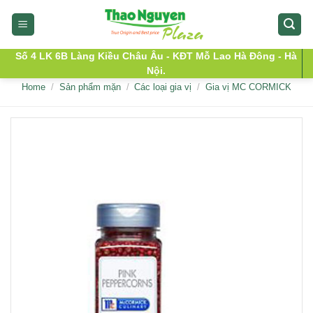
Skip
to
content
Số 4 LK 6B Làng Kiều Châu Âu - KĐT Mỗ Lao Hà Đông - Hà
Nội.
Home
/
Sản phẩm mặn
/
Các loại gia vị
/
Gia vị MC CORMICK