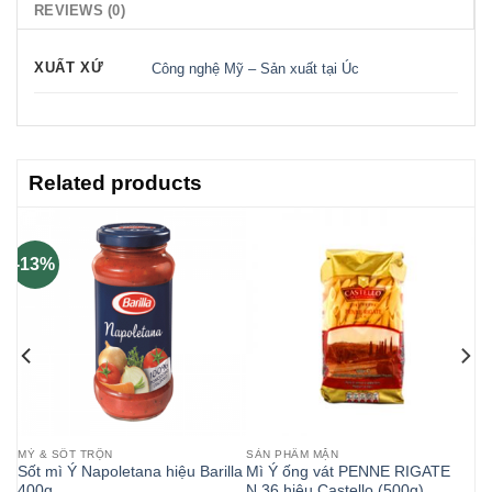
REVIEWS (0)
XUẤT XỨ
Công nghệ Mỹ – Sản xuất tại Úc
Related products
-13%
MỲ & SỐT TRỘN
SẢN PHẨM MẶN
Sốt mì Ý Napoletana hiệu Barilla
Mì Ý ống vát PENNE RIGATE
400g
N.36 hiệu Castello (500g)