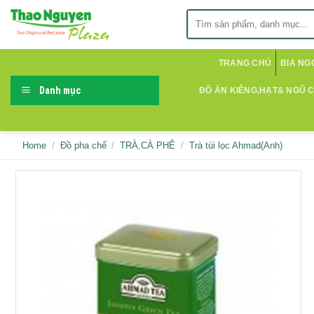
Skip
Search
to
for:
content
TRANG CHỦ
BIA NG
Danh mục
ĐỒ ĂN KIÊNG,HẠT& NGŨ 
Home
/
Đồ pha chế
/
TRÀ,CÀ PHÊ
/
Trà túi lọc Ahmad(Anh)