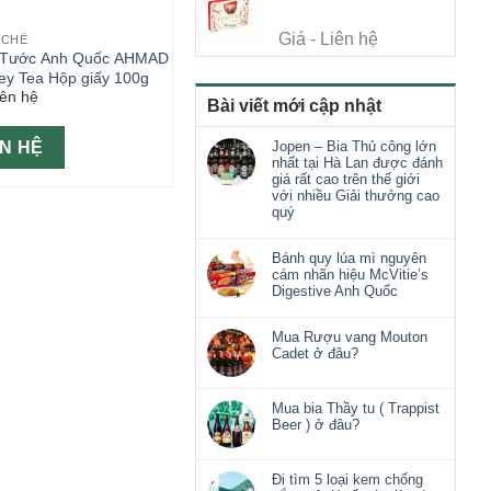
Giá - Liên hệ
 CHẾ
 Tước Anh Quốc AHMAD
rey Tea Hộp giấy 100g
iên hệ
Bài viết mới cập nhật
ÊN HỆ
Jopen – Bia Thủ công lớn
nhất tại Hà Lan được đánh
giá rất cao trên thế giới
với nhiều Giải thưởng cao
quý
Bánh quy lúa mì nguyên
cám nhãn hiệu McVitie’s
Digestive Anh Quốc
Mua Rượu vang Mouton
Cadet ở đâu?
Mua bia Thầy tu ( Trappist
Beer ) ở đâu?
Đi tìm 5 loại kem chống