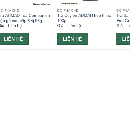
ĐỒ PHA CHẾ
ĐỒ PHA CHẾ
ĐỒ PHA
Trà AHMAD Tea Companion
Trà Ceylon ADMAH hộp thiếc
Trà Bá
ộp gỗ cao cấp 8 vị 98g
100g
Earl G
iá - Liên hệ
Giá - Liên hệ
Giá - L
LIÊN HỆ
LIÊN HỆ
LI