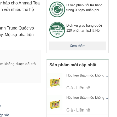
 tự hào cho Ahmad Tea
Được phép đổi trả hàng
h với nhiều thế hệ
trong 3 ngày miễn phí
Dịch vụ giao hàng dưới
xanh Trung Quốc với
120 phút tại Tp.Hà Nội
ày. Một sự pha trộn
Xem thêm
ẩm không được đổi trả
Sản phẩm mới cập nhật
Hộp kẹo thảo mộc không đường Ricola Signature 112.5g
Giá - Liên hệ
Hộp kẹo thảo mộc không đường Ricola Signature 112.5g
Ê
Giá - Liên hệ
ộp sắt