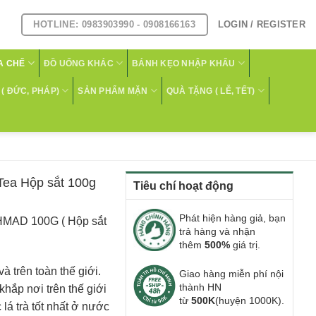
HOTLINE: 0983903990 - 0908166163
LOGIN / REGISTER
A CHẾ
ĐỒ UỐNG KHÁC
BÁNH KẸO NHẬP KHẨU
( ĐỨC, PHÁP)
SẢN PHẨM MẶN
QUÀ TẶNG ( LỄ, TẾT)
ea Hộp sắt 100g
Tiêu chí hoạt động
Phát hiện hàng giả, bạn
AHMAD 100G ( Hộp sắt
trả hàng và nhận
thêm
500%
giá trị.
 trên toàn thế giới.
Giao hàng miễn phí nội
thành HN
khắp nơi trên thế giới
từ
500K
(huyện 1000K).
lá trà tốt nhất ở nước