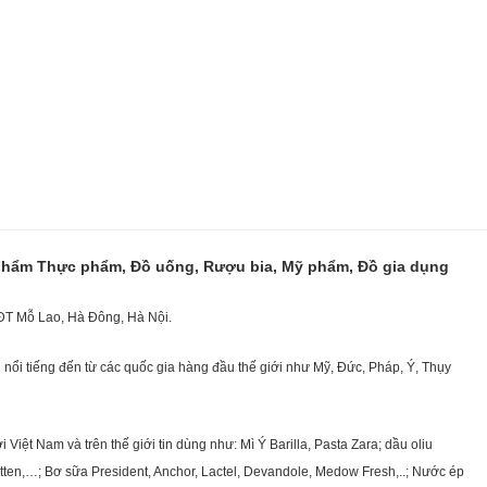
 phẩm Thực phẩm, Đồ uống, Rượu bia, Mỹ phẩm, Đồ gia dụng
KĐT Mỗ Lao, Hà Đông, Hà Nội.
nổi tiếng đến từ các quốc gia hàng đầu thế giới như Mỹ, Đức, Pháp, Ý, Thụy
ệt Nam và trên thế giới tin dùng như: Mì Ý Barilla, Pasta Zara; dầu oliu
getten,…; Bơ sữa President, Anchor, Lactel, Devandole, Medow Fresh,..; Nước ép