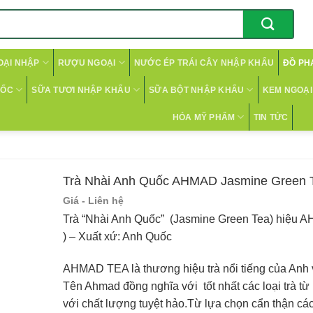
OẠI NHẬP
RƯỢU NGOẠI
NƯỚC ÉP TRÁI CÂY NHẬP KHẨU
ĐỒ PH
CỐC
SỮA TƯƠI NHẬP KHẨU
SỮA BỘT NHẬP KHẨU
KEM NGOẠI 
HÓA MỸ PHẨM
TIN TỨC
Trà Nhài Anh Quốc AHMAD Jasmine Green T
Giá - Liên hệ
Trà “Nhài Anh Quốc” (Jasmine Green Tea) hiệu 
) – Xuất xứ: Anh Quốc
AHMAD TEA là thương hiệu trà nổi tiếng của Anh và
Tên Ahmad đồng nghĩa với tốt nhất các loại trà từ 
với chất lượng tuyệt hảo.Từ lựa chọn cẩn thận các 