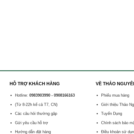
HỖ TRỢ KHÁCH HÀNG
VỀ THẢO NGUYÊ
Hotline:
0983903990 - 0908166163
Phiếu mua hàng
(Từ 8-22h kể cả T7, CN)
Giới thiệu Thảo N
Các câu hỏi thường gặp
Tuyển Dụng
Gửi yêu cầu hỗ trợ
Chính sách bảo m
Hướng dẫn đặt hàng
Điều khoản sử dụ