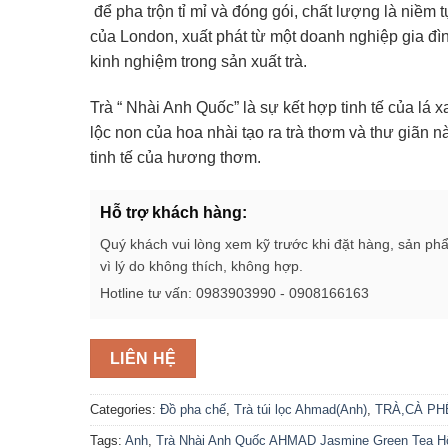
để pha trộn tỉ mỉ và đóng gói, chất lượng là niềm
của London, xuất phát từ một doanh nghiệp gia đìn
kinh nghiệm trong sản xuất trà.
Trà “ Nhài Anh Quốc” là sự kết hợp tinh tế của lá 
lộc non của hoa nhài tạo ra trà thơm và thư giãn n
tinh tế của hương thơm.
Hỗ trợ khách hàng:
Quý khách vui lòng xem kỹ trước khi đặt hàng, sản ph
vì lý do không thích, không hợp.
Hotline tư vấn: 0983903990 - 0908166163
LIÊN HỆ
Categories:
Đồ pha chế
,
Trà túi lọc Ahmad(Anh)
,
TRÀ,CÀ PH
Tags:
Anh
,
Trà Nhài Anh Quốc AHMAD Jasmine Green Tea H