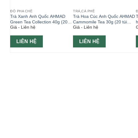
ĐỒ PHA CHẾ
TRÀ,CÀ PHÊ
Trà Xanh Anh Quốc AHMAD
Trà Hoa Cúc Anh Quốc AHMAD
)
Green Tea Collection 40g (20
Cammomile Tea 30g (20 túi
h
Giá - Liên hệ
Giá - Liên hệ
G
túi x2g)
x2g)
LIÊN HỆ
LIÊN HỆ