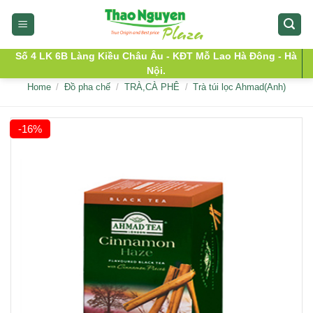
Skip
to
content
Số 4 LK 6B Làng Kiều Châu Âu - KĐT Mỗ Lao Hà Đông - Hà
Nội.
Home
/
Đồ pha chế
/
TRÀ,CÀ PHÊ
/
Trà túi lọc Ahmad(Anh)
-16%