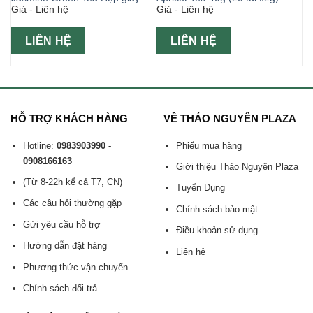
Giá - Liên hệ
Giá - Liên hệ
100g
LIÊN HỆ
LIÊN HỆ
HỖ TRỢ KHÁCH HÀNG
VỀ THẢO NGUYÊN PLAZA
Hotline:
0983903990 -
Phiếu mua hàng
0908166163
Giới thiệu Thảo Nguyên Plaza
(Từ 8-22h kể cả T7, CN)
Tuyển Dụng
Các câu hỏi thường gặp
Chính sách bảo mật
Gửi yêu cầu hỗ trợ
Điều khoản sử dụng
Hướng dẫn đặt hàng
Liên hệ
Phương thức vận chuyển
Chính sách đổi trả