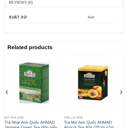
REVIEWS (0)
XUẤT XỨ
Anh
Related products
ĐỒ PHA CHẾ
TRÀ,CÀ PHÊ
D
Trà Nhài Anh Quốc AHMAD
Trà Mơ Anh Quốc AHMAD
0g
Jasmine Green Tea Hộp giấy
Apricot Tea 40g (20 túi x2g)