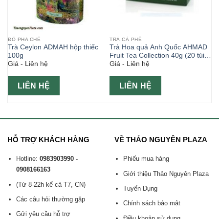
ĐỒ PHA CHẾ
TRÀ,CÀ PHÊ
Trà Ceylon ADMAH hộp thiếc
Trà Hoa quả Anh Quốc AHMAD
100g
Fruit Tea Collection 40g (20 túi
Giá - Liên hệ
Giá - Liên hệ
x2g)
LIÊN HỆ
LIÊN HỆ
HỖ TRỢ KHÁCH HÀNG
VỀ THẢO NGUYÊN PLAZA
Hotline:
0983903990 -
Phiếu mua hàng
0908166163
Giới thiệu Thảo Nguyên Plaza
(Từ 8-22h kể cả T7, CN)
Tuyển Dụng
Các câu hỏi thường gặp
Chính sách bảo mật
Gửi yêu cầu hỗ trợ
Điều khoản sử dụng