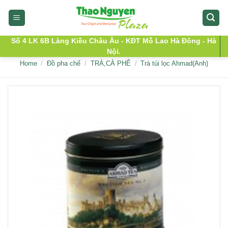
Skip
to
content
Số 4 LK 6B Làng Kiều Châu Âu - KĐT Mỗ Lao Hà Đông - Hà
Nội.
Home
/
Đồ pha chế
/
TRÀ,CÀ PHÊ
/
Trà túi lọc Ahmad(Anh)