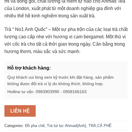
mỉ và đóng gói, chất lượng là niềm tự hào cho Ahmad Tea
của London, xuất phát từ một doanh nghiệp gia đình với
nhiều thế hệ kinh nghiệm trong sản xuất trà.
Trà “ No1 Anh Quốc” – Một sự pha trộn của các loại trà chất
lượng cao cấp nhẹ với hương vị cam bergamot. Một thú vị
với cốc trà cho tất cả thời gian trong ngày. Cân bằng trong
hương thơm, màu sắc và sức mạnh.
Hỗ trợ khách hàng:
Quý khách vui lòng xem kỹ trước khi đặt hàng, sản phẩm
không được đổi trả vì lý do không thích, không hợp.
Hotline tư vấn: 0983903990 - 0908166163
LIÊN HỆ
Categories:
Đồ pha chế
,
Trà túi lọc Ahmad(Anh)
,
TRÀ,CÀ PHÊ