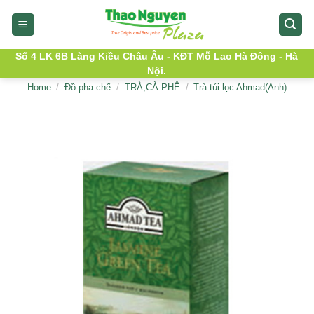
Skip
to
content
Số 4 LK 6B Làng Kiều Châu Âu - KĐT Mỗ Lao Hà Đông - Hà
Nội.
Home
/
Đồ pha chế
/
TRÀ,CÀ PHÊ
/
Trà túi lọc Ahmad(Anh)