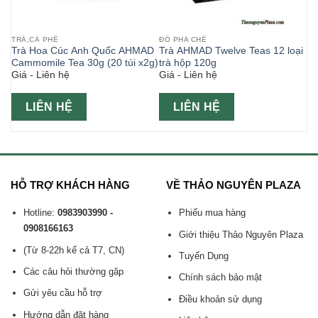
TRÀ,CÀ PHÊ
ĐỒ PHA CHẾ
Trà Hoa Cúc Anh Quốc AHMAD
Trà AHMAD Twelve Teas 12 loại
Cammomile Tea 30g (20 túi x2g)
trà hộp 120g
Giá - Liên hệ
Giá - Liên hệ
LIÊN HỆ
LIÊN HỆ
HỖ TRỢ KHÁCH HÀNG
VỀ THẢO NGUYÊN PLAZA
Hotline:
0983903990 -
Phiếu mua hàng
0908166163
Giới thiệu Thảo Nguyên Plaza
(Từ 8-22h kể cả T7, CN)
Tuyển Dụng
Các câu hỏi thường gặp
Chính sách bảo mật
Gửi yêu cầu hỗ trợ
Điều khoản sử dụng
Hướng dẫn đặt hàng