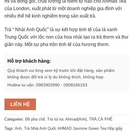
mỉ và đóng gói, chất lượng là niềm tự hào cho Ahmad Tea
của London, xuất phát từ một doanh nghiệp gia đình với
nhiều thế hệ kinh nghiệm trong sản xuất trà.
Trà “ Nhài Anh Quốc” là sự kết hợp tinh tế của lá xanh
Trung Quốc với lộc non của hoa nhài tạo ra trà thơm và thư
giãn này. Một sự pha trộn tinh tế của hương thơm.
Hỗ trợ khách hàng:
Quý khách vui lòng xem kỹ trước khi đặt hàng, sản phẩm
không được đổi trả vì lý do không thích, không hợp.
Hotline tư vấn: 0983903990 - 0908166163
LIÊN HỆ
Categories:
Đồ pha chế
,
Trà túi lọc Ahmad(Anh)
,
TRÀ,CÀ PHÊ
Tags:
Anh
,
Trà Nhài Anh Quốc AHMAD Jasmine Green Tea Hộp giấy