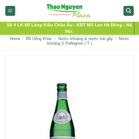
Skip
to
content
Số 4 LK 6B Làng Kiều Châu Âu - KĐT Mỗ Lao Hà Đông - Hà
Nội.
Home
/
Đồ Uống Khác
/
Nước khoảng & nước trái gây
/
Nước
khoáng S.Pellegrino ( Ý )