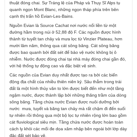
thuật đóng chai. Sự Tráng lệ của Pháp và Thụy Sĩ Alps tụ
quanh ngọn Mont Blanc, những ngọn tháp phía trên bên
cạnh thị trấn hồ Evian-Les-Bains.
Nguồn Evian là Source Cachat nơi nước nổi liền từ một
đường hầm trong núi ở 52,88 độ F. Các nguồn được hình
thành từ tuyết tan chảy và mưa lọc từ Vinzier Plateau, hơn
mười lăm năm, thông qua cát sông băng. Cát sông băng
được bao quanh bởi đất sét để bảo vệ nước không bị ô
nhiễm. Nước được đóng chai tại nhà máy đóng chai gần đó,
với hệ thống tự động cao và đặc biệt vệ sinh.
Các nguồn của Evian duy nhất được tạo ra bởi các biến
động địa chất của nhiều thiên niên kỷ. Sâu thẳm trong trái
đất là một hình thủy văn to lớn được biết đến như một tầng
ngậm nước, được thành lập bởi những thăng trầm của dòng
sông băng. Tầng chứa nước Evian được nuôi dưỡng bởi
nước mưa, tuyết và băng tan chảy mà rất chậm đi đến suối
tự nhiên rồi thông qua một bộ lọc tự nhiên rộng lớn bao gồm
cát fluviological siêu mịn. Tầng chứa nước được hoàn toàn
cách ly khỏi các mối đe dọa xâm nhập bên ngoài bởi lớp dày
đặc đất sét bảo vệ.