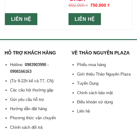
850.000
₫
750.000
₫
LIÊN HỆ
LIÊN HỆ
HỖ TRỢ KHÁCH HÀNG
VỀ THẢO NGUYÊN PLAZA
Hotline:
0983903990 -
Phiếu mua hàng
0908166163
Giới thiệu Thảo Nguyên Plaza
(Từ 8-22h kể cả T7, CN)
Tuyển Dụng
Các câu hỏi thường gặp
Chính sách bảo mật
Gửi yêu cầu hỗ trợ
Điều khoản sử dụng
Hướng dẫn đặt hàng
Liên hệ
Phương thức vận chuyển
Chính sách đổi trả