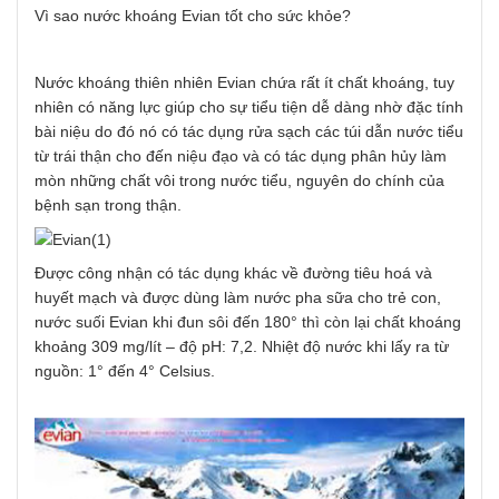
Vì sao nước khoáng Evian tốt cho sức khỏe?
Nước khoáng thiên nhiên Evian chứa rất ít chất khoáng, tuy
nhiên có năng lực giúp cho sự tiểu tiện dễ dàng nhờ đặc tính
bài niệu do đó nó có tác dụng rửa sạch các túi dẫn nước tiểu
từ trái thận cho đến niệu đạo và có tác dụng phân hủy làm
mòn những chất vôi trong nước tiểu, nguyên do chính của
bệnh sạn trong thận.
Được công nhận có tác dụng khác về đường tiêu hoá và
huyết mạch và được dùng làm nước pha sữa cho trẻ con,
nước suối Evian khi đun sôi đến 180° thì còn lại chất khoáng
khoảng 309 mg/lít – độ pH: 7,2. Nhiệt độ nước khi lấy ra từ
nguồn: 1° đến 4° Celsius.