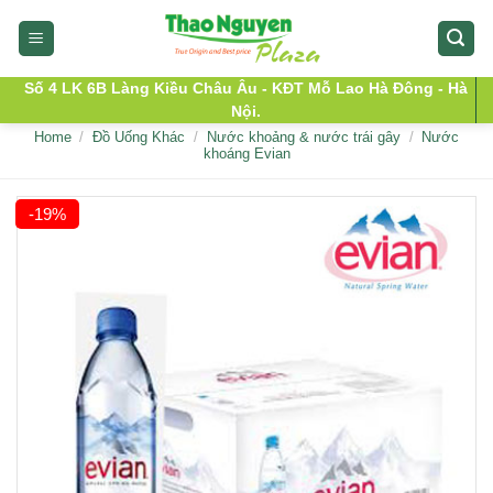
Skip
to
content
Số 4 LK 6B Làng Kiều Châu Âu - KĐT Mỗ Lao Hà Đông - Hà
Nội.
Home
/
Đồ Uống Khác
/
Nước khoảng & nước trái gây
/
Nước
khoáng Evian
-19%