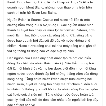
thuật đóng chai. Sự Tráng lệ của Pháp và Thụy Sĩ Alps tụ
quanh ngọn Mont Blanc, những ngọn tháp phía trên bên
cạnh thị trấn hồ Evian-Les-Bains.
Nguồn Evian là Source Cachat nơi nước nổi liền từ một
đường hầm trong núi ở 52,88 độ F. Các nguồn được hình
thành từ tuyết tan chảy và mưa lọc từ Vinzier Plateau, hơn
mười lăm năm, thông qua cát sông băng. Cát sông băng
được bao quanh bởi đất sét để bảo vệ nước không bị ô
nhiễm. Nước được đóng chai tại nhà máy đóng chai gần đó,
với hệ thống tự động cao và đặc biệt vệ sinh.
Các nguồn của Evian duy nhất được tạo ra bởi các biến
động địa chất của nhiều thiên niên kỷ. Sâu thẳm trong trái
đất là một hình thủy văn to lớn được biết đến như một tầng
ngậm nước, được thành lập bởi những thăng trầm của dòng
sông băng. Tầng chứa nước Evian được nuôi dưỡng bởi
nước mưa, tuyết và băng tan chảy mà rất chậm đi đến suối
tự nhiên rồi thông qua một bộ lọc tự nhiên rộng lớn bao gồm
cát fluviological siêu mịn. Tầng chứa nước được hoàn toàn
cách ly khỏi các mối đe dọa xâm nhập bên ngoài bởi lớp dày
đặc đất sét bảo vệ.