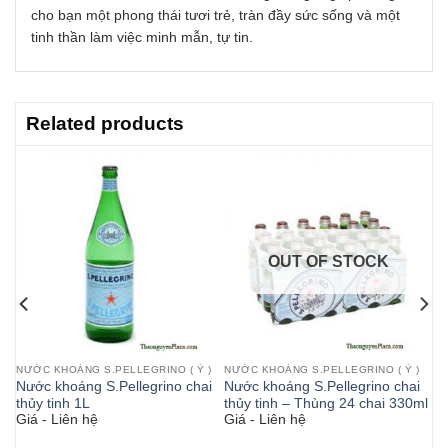
cho bạn một phong thái tươi trẻ, tràn đầy sức sống và một
tinh thần làm việc minh mẫn, tự tin.
Related products
OUT OF STOCK
)
NƯỚC KHOÁNG S.PELLEGRINO ( Ý )
NƯỚC KHOÁNG S.PELLEGRINO ( Ý )
i
Nước khoáng S.Pellegrino chai
Nước khoáng S.Pellegrino chai
l
thủy tinh 1L
thủy tinh – Thùng 24 chai 330ml
Giá - Liên hệ
Giá - Liên hệ