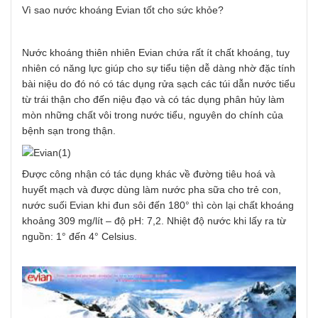
Vì sao nước khoáng Evian tốt cho sức khỏe?
Nước khoáng thiên nhiên Evian chứa rất ít chất khoáng, tuy
nhiên có năng lực giúp cho sự tiểu tiện dễ dàng nhờ đặc tính
bài niệu do đó nó có tác dụng rửa sạch các túi dẫn nước tiểu
từ trái thận cho đến niệu đạo và có tác dụng phân hủy làm
mòn những chất vôi trong nước tiểu, nguyên do chính của
bệnh sạn trong thận.
Được công nhận có tác dụng khác về đường tiêu hoá và
huyết mạch và được dùng làm nước pha sữa cho trẻ con,
nước suối Evian khi đun sôi đến 180° thì còn lại chất khoáng
khoảng 309 mg/lít – độ pH: 7,2. Nhiệt độ nước khi lấy ra từ
nguồn: 1° đến 4° Celsius.