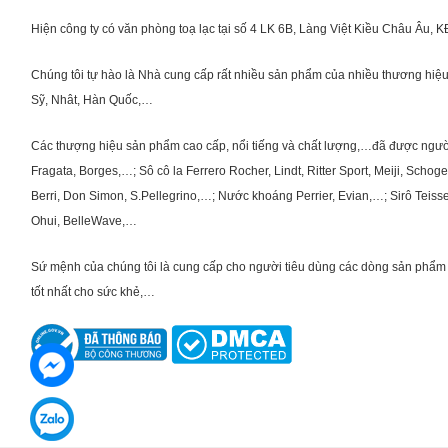
Hiện công ty có văn phòng toạ lạc tại số 4 LK 6B, Làng Việt Kiều Châu Âu, 
Chúng tôi tự hào là Nhà cung cấp rất nhiều sản phẩm của nhiều thương hiệu 
Sỹ, Nhât, Hàn Quốc,…
Các thượng hiệu sản phẩm cao cấp, nổi tiếng và chất lượng,…đã được người Vi
Fragata, Borges,…; Sô cô la Ferrero Rocher, Lindt, Ritter Sport, Meiji, Scho
Berri, Don Simon, S.Pellegrino,…; Nước khoáng Perrier, Evian,…; Sirô Teiss
Ohui, BelleWave,…
Sứ mệnh của chúng tôi là cung cấp cho người tiêu dùng các dòng sản phẩm 
tốt nhất cho sức khẻ,…