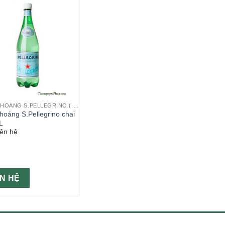
NƯỚC KHOÁNG S.PELLEGRINO ( Ý )
hoáng S.Pellegrino chai
L
iên hệ
ÊN HỆ