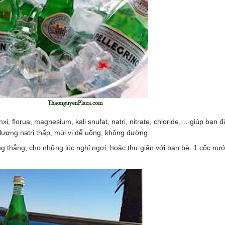
 florua, magnesium, kali snufat, natri, nitrate, chloride,… giúp bạn đ
 lượng natri thấp, mùi vị dễ uống, không đường.
ng thẳng, cho những lúc nghỉ ngơi, hoặc thư giãn với bạn bè. 1 cốc nư