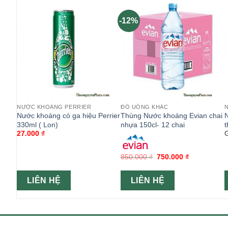
-12%
NƯỚC KHOÁNG PERRIER
ĐỒ UỐNG KHÁC
nh
Nước khoáng có ga hiệu Perrier
Thùng Nước khoáng Evian chai
N
Lon )
330ml ( Lon)
nhựa 150cl- 12 chai
t
27.000
₫
G
850.000
₫
750.000
₫
LIÊN HỆ
LIÊN HỆ