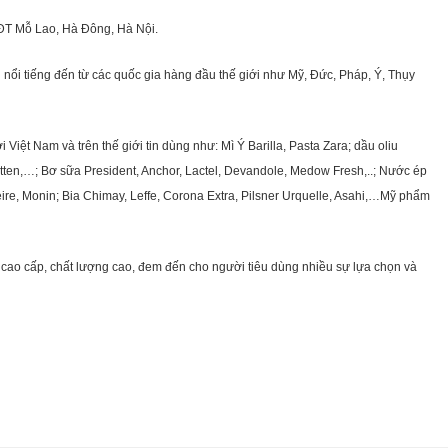
KĐT Mỗ Lao, Hà Đông, Hà Nội.
nổi tiếng đến từ các quốc gia hàng đầu thế giới như Mỹ, Đức, Pháp, Ý, Thụy
ệt Nam và trên thế giới tin dùng như: Mì Ý Barilla, Pasta Zara; dầu oliu
getten,…; Bơ sữa President, Anchor, Lactel, Devandole, Medow Fresh,..; Nước ép
eire, Monin; Bia Chimay, Leffe, Corona Extra, Pilsner Urquelle, Asahi,…Mỹ phẩm
cao cấp, chất lượng cao, đem đến cho người tiêu dùng nhiều sự lựa chọn và