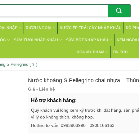
OẠI NHẬP
RƯỢU NGOẠI
NƯỚC ÉP TRÁI CÂY NHẬP KHẨU
ĐỒ PH
CỐC
SỮA TƯƠI NHẬP KHẨU
SỮA BỘT NHẬP KHẨU
KEM NGOẠI 
HÓA MỸ PHẨM
TIN TỨC
g S.Pellegrino ( Ý )
Nước khoáng S.Pellegrino chai nhựa – Thùn
Giá - Liên hệ
Hỗ trợ khách hàng:
Quý khách vui lòng xem kỹ trước khi đặt hàng, sản ph
vì lý do không thích, không hợp.
Hotline tư vấn: 0983903990 - 0908166163