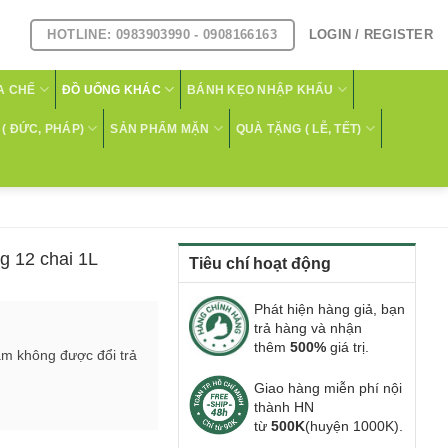
HOTLINE: 0983903990 - 0908166163
LOGIN / REGISTER
A CHẾ
ĐỒ UỐNG KHÁC
BÁNH KẸO NHẬP KHẨU
( ĐỨC, PHÁP)
SẢN PHẨM MẶN
QUÀ TẶNG ( LỄ, TẾT)
g 12 chai 1L
Tiêu chí hoạt động
Phát hiện hàng giả, bạn
trả hàng và nhận
thêm
500%
giá trị.
ẩm không được đổi trả
Giao hàng miễn phí nội
thành HN
từ
500K
(huyện 1000K).