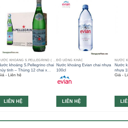
NƯỚC KHOÁNG S.PELLEGRINO ( Ý )
ĐỒ UỐNG KHÁC
ước khoáng S.Pellegrino chai
Nước khoáng Evian chai nhựa
Nước k
hủy tinh – Thùng 12 chai x
100cl
nhựa 1
iá - Liên hệ
Giá - L
750ml
LIÊN HỆ
LIÊN HỆ
LI