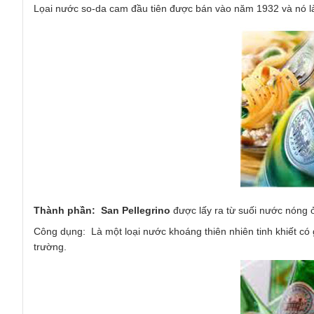
Lọai nước so-da cam đầu tiên được bán vào năm 1932 và nó là
Thành phần: San Pellegrino
được lấy ra từ suối nước nóng ở
Công dụng: Là một loại nước khoáng thiên nhiên tinh khiết có
trường.