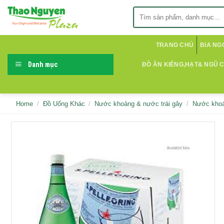
Skip
Search
to
for:
content
TRANG CHỦ
BIA NG
Danh mục
ĐỒ ĂN KIÊNG,HẠT& NGŨ 
Home
/
Đồ Uống Khác
/
Nước khoảng & nước trái gây
/
Nước khoán