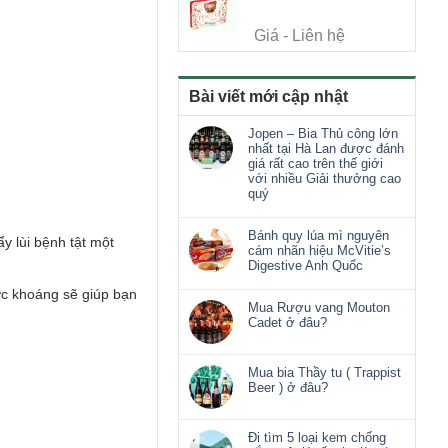
Giá - Liên hệ
Bài viết mới cập nhật
Jopen – Bia Thủ công lớn
nhất tại Hà Lan được đánh
giá rất cao trên thế giới
với nhiều Giải thưởng cao
quý
Bánh quy lúa mì nguyên
ẩy lùi bệnh tật một
cám nhãn hiệu McVitie’s
Digestive Anh Quốc
ớc khoáng sẽ giúp bạn
Mua Rượu vang Mouton
Cadet ở đâu?
Mua bia Thầy tu ( Trappist
Beer ) ở đâu?
Đi tìm 5 loại kem chống