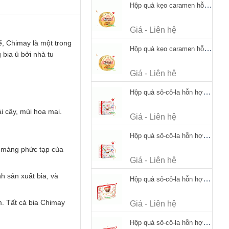
Hộp quà kẹo caramen hỗn hợp Werther's Original Caramel Candy 170g
Giá - Liên hệ
tế, Chimay là một trong
Hộp quà kẹo caramen hỗn hợp Werther's Original Caramel Candy 170g
 bia ủ bởi nhà tu
Giá - Liên hệ
Hộp quà sô-cô-la hỗn hợp Merci Petits Chocolate Collection 125g thiếc
i cây, mùi hoa mai.
Giá - Liên hệ
Hộp quà sô-cô-la hỗn hợp Merci Petits Chocolate Collection 125g thiếc
t mảng phức tạp của
Giá - Liên hệ
h sản xuất bia, và
Hộp quà sô-cô-la hỗn hợp Merci Finest Selection 250g thiếc
m. Tất cả bia Chimay
Giá - Liên hệ
Hộp quà sô-cô-la hỗn hợp Merci Finest Selection 250g thiếc