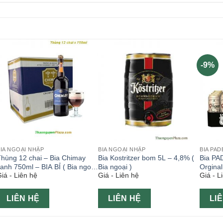
-9%
IA NGOẠI NHẬP
BIA NGOẠI NHẬP
BIA PA
hùng 12 chai – Bia Chimay
Bia Kostritzer bom 5L – 4,8% (
Bia PA
anh 750ml – BIA BỈ ( Bia ngoại
Bia ngoại )
Orgina
iá - Liên hệ
Giá - Liên hệ
Giá - L
hập )
24 lon
LIÊN HỆ
LIÊN HỆ
LI