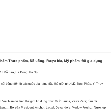
 phẩm Thực phẩm, Đồ uống, Rượu bia, Mỹ phẩm, Đồ gia dụng
KĐT Mỗ Lao, Hà Đông, Hà Nội.
nổi tiếng đến từ các quốc gia hàng đầu thế giới như Mỹ, Đức, Pháp, Ý, Thụy
ệt Nam và trên thế giới tin dùng như: Mì Ý Barilla, Pasta Zara; dầu oliu
getten,…; Bơ sữa President, Anchor, Lactel, Devandole, Medow Fresh,..; Nước ép