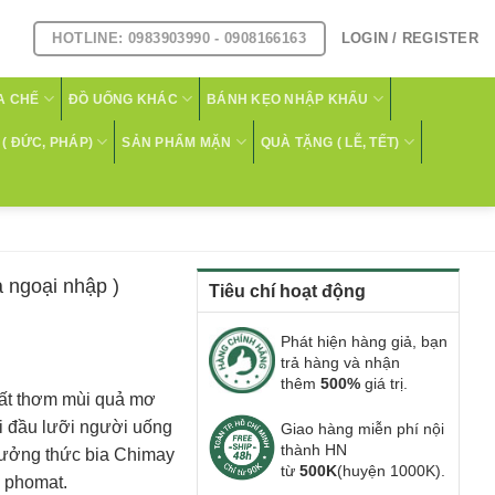
HOTLINE: 0983903990 - 0908166163
LOGIN / REGISTER
A CHẾ
ĐỒ UỐNG KHÁC
BÁNH KẸO NHẬP KHẨU
( ĐỨC, PHÁP)
SẢN PHẨM MẶN
QUÀ TẶNG ( LỄ, TẾT)
a ngoại nhập )
Tiêu chí hoạt động
Phát hiện hàng giả, bạn
trả hàng và nhận
thêm
500%
giá trị.
rất thơm mùi quả mơ
ơi đầu lưỡi người uống
Giao hàng miễn phí nội
thành HN
thưởng thức bia Chimay
từ
500K
(huyện 1000K).
i phomat.