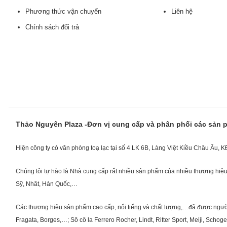
Phương thức vận chuyển
Liên hệ
Chính sách đổi trả
Thảo Nguyên Plaza -Đơn vị cung cấp và phân phối các sản
Hiện công ty có văn phòng toạ lạc tại số 4 LK 6B, Làng Việt Kiều Châu Âu, 
Chúng tôi tự hào là Nhà cung cấp rất nhiều sản phẩm của nhiều thương hiệu 
Sỹ, Nhât, Hàn Quốc,…
Các thượng hiệu sản phẩm cao cấp, nổi tiếng và chất lượng,…đã được người Vi
Fragata, Borges,…; Sô cô la Ferrero Rocher, Lindt, Ritter Sport, Meiji, Scho