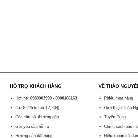
HỖ TRỢ KHÁCH HÀNG
VỀ THẢO NGUYÊ
Hotline:
0983903990 - 0908166163
Phiếu mua hàng
(Từ 8-22h kể cả T7, CN)
Giới thiệu Thảo N
Các câu hỏi thường gặp
Tuyển Dụng
Gửi yêu cầu hỗ trợ
Chính sách bảo m
Hướng dẫn đặt hàng
Điều khoản sử dụ