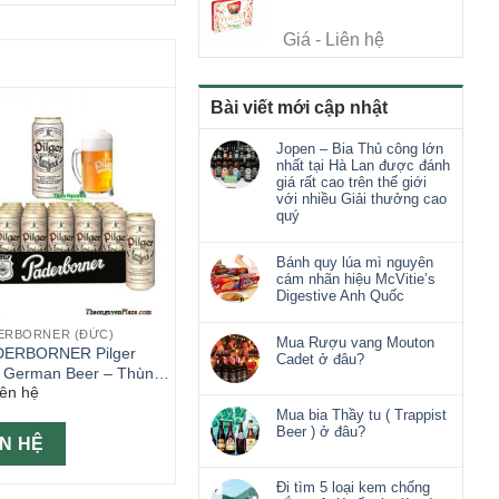
Giá - Liên hệ
Bài viết mới cập nhật
Jopen – Bia Thủ công lớn
nhất tại Hà Lan được đánh
giá rất cao trên thế giới
với nhiều Giải thưởng cao
quý
Bánh quy lúa mì nguyên
cám nhãn hiệu McVitie’s
Digestive Anh Quốc
DERBORNER (ĐỨC)
Mua Rượu vang Mouton
DERBORNER Pilger
Cadet ở đâu?
l German Beer – Thùng
iên hệ
 500ml
Mua bia Thầy tu ( Trappist
Beer ) ở đâu?
ÊN HỆ
Đi tìm 5 loại kem chống