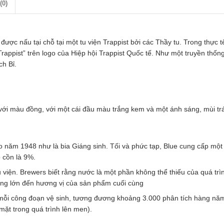
(0)
 được nấu tại chỗ tại một tu viện Trappist bởi các Thầy tu. Trong thực 
rappist” trên logo của Hiệp hội Trappist Quốc tế. Như một truyền thống
ủa bia đúng phong cách Bỉ.
với màu đồng, với một cái đầu màu trắng kem và một ánh sáng, mùi trá
ào năm 1948 như là bia Giáng sinh. Tối và phức tạp, Blue cung cấp mộ
ộ cồn là 9%.
u viện. Brewers biết rằng nước là một phần không thể thiếu của quá trìn
động lớn đến hương vị của sản phẩm cuối cùng
i mỗi công đoạn vệ sinh, tương đương khoảng 3.000 phân tích hàng nă
mặt trong quá trình lên men).