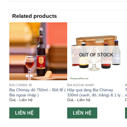
Related products
OUT OF STOCK
BIA CHIMAY BỈ
BIA NGOẠI NHẬP
B
 – BIA
Bia Chimay đỏ 750ml – BIA BỈ (
Hộp quà tặng Bia Chimay
T
ngoại
Bia ngoại nhập )
330ml (xanh, đỏ, trắng) & 1 ly
x
Giá - Liên hệ
Giá - Liên hệ
G
Chimay 330ml
n
LIÊN HỆ
LIÊN HỆ