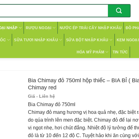
OẠI NHẬP
RƯỢU NGOẠI
NƯỚC ÉP TRÁI CÂY NHẬP KHẨU
ĐỒ PH
CỐC
SỮA TƯƠI NHẬP KHẨU
SỮA BỘT NHẬP KHẨU
KEM NGOẠI 
HÓA MỸ PHẨM
TIN TỨC
Bia Chimay đỏ 750ml hộp thiếc – BIA BỈ ( Bi
Chimay red
Giá - Liên hệ
Bia Chimay đỏ 750ml
Chimay đỏ mang hương vị hoa quả nhẹ, đặc biệt 
do qúa trình lên men đặc biệt. Chimay đỏ để lại n
vị ngọt nhẹ, hơi chút đắng. Nhiệt độ lý tưởng để 
đỏ là từ 10 đến 12 độ C. Tuyệt hảo khi ăn cùng vớ