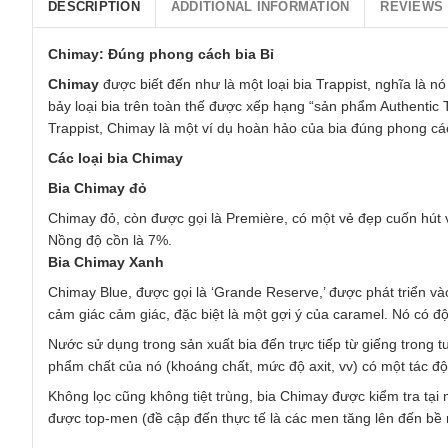
DESCRIPTION
ADDITIONAL INFORMATION
REVIEWS 
Chimay: Đúng phong cách bia Bỉ
Chimay
được biết đến như là một loại bia Trappist, nghĩa là nó
bảy loại bia trên toàn thế được xếp hạng “sản phẩm Authentic T
Trappist, Chimay là một ví dụ hoàn hảo c
Các loại bia Chimay
Bia Chimay đỏ
Chimay đỏ, còn được gọi là Première, có một vẻ đẹp cuốn hút 
Nồng độ cồn là 7%.
Bia Chimay Xanh
Chimay Blue, được gọi là ‘Grande Reserve,’ được phát triển v
cảm giác cảm giác, đặc biệt là một gợi ý của caramel. Nó có đ
Nước sử dụng trong sản xuất bia đến trực tiếp từ giếng trong t
phẩm chất của nó (khoáng chất, mức độ axit, vv) có một tác 
Không lọc cũng không tiệt trùng, bia Chimay được kiểm tra tạ
được top-men (đề cập đến thực tế là các men tăng lên đến bề 