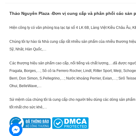
Thảo Nguyên Plaza -Đơn vị cung cấp và phân phối các sản
Hiện công ty có văn phòng toạ lạc tại số 4 LK 6B, Làng Việt Kiều Châu Âu, 
Chúng tôi tự hào là Nhà cung cấp rất nhiều sản phẩm của nhiều thương hiệu 
Sỹ, Nhât, Hàn Quốc,…
Các thượng hiệu sản phẩm cao cấp, nổi tiếng và chất lượng,…đã được người Vi
Fragata, Borges,…; Sô cô la Ferrero Rocher, Lindt, Ritter Sport, Meiji, Scho
Berri, Don Simon, S.Pellegrino,…; Nước khoáng Perrier, Evian,…; Sirô Teiss
Ohui, BelleWave,…
Sứ mệnh của chúng tôi là cung cấp cho người tiêu dùng các dòng sản phẩm 
tốt nhất cho sức khẻ,…