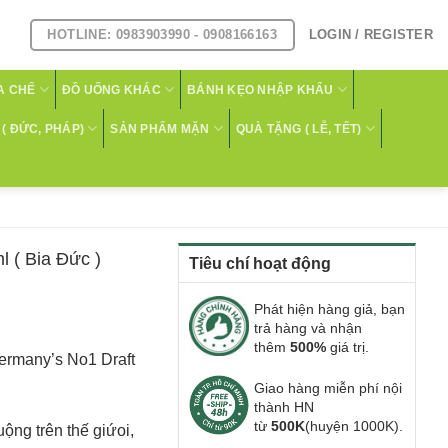
HOTLINE: 0983903990 - 0908166163
LOGIN / REGISTER
A CHẾ
ĐỒ UỐNG KHÁC
BÁNH KẸO NHẬP KHẨU
( ĐỨC, PHÁP)
SẢN PHẨM MẶN
QUÀ TẶNG ( LỄ, TẾT)
l ( Bia Đức )
Tiêu chí hoạt động
Phát hiện hàng giả, bạn
trả hàng và nhận
thêm
500%
giá trị.
Germany’s No1 Draft
Giao hàng miễn phí nội
thành HN
từ
500K
(huyện 1000K).
ộng trên thế giứoi,