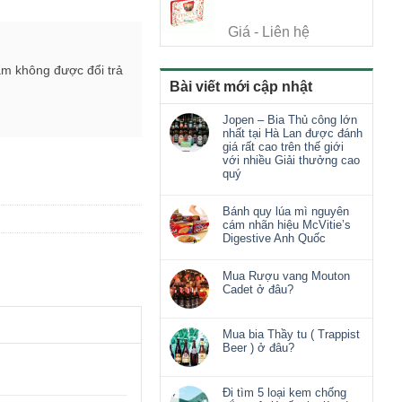
Giá - Liên hệ
ẩm không được đổi trả
Bài viết mới cập nhật
Jopen – Bia Thủ công lớn
nhất tại Hà Lan được đánh
giá rất cao trên thế giới
với nhiều Giải thưởng cao
quý
Bánh quy lúa mì nguyên
cám nhãn hiệu McVitie’s
Digestive Anh Quốc
Mua Rượu vang Mouton
Cadet ở đâu?
Mua bia Thầy tu ( Trappist
Beer ) ở đâu?
Đi tìm 5 loại kem chống