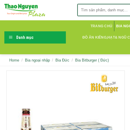
Skip
Search
to
for:
content
TRANG CHỦ
BIA NG
Danh mục
ĐỒ ĂN KIÊNG,HẠT& NGŨ 
Home
/
Bia ngoại nhập
/
Bia Đức
/
Bia Bitburger ( Đức)