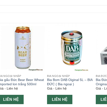
IA NGOẠI NHẬP
BIA NGOẠI NHẬP
BIA ĐỨ
Bia gấu Đức Bear Beer Wheat
Bia Bom DAB Oiginal 5L – BIA
Bia Đứ
mported lon trắng 500ml
ĐỨC ( Bia ngoại )
Origin
iá - Liên hệ
Giá - Liên hệ
Giá - L
24 lon
LIÊN HỆ
LIÊN HỆ
LI