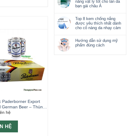
nắng vật lý tốt cho làn da
bạn gái châu Á
Top 8 kem chống nắng
được yêu thích nhất dành
cho cô nàng da nhạy cảm
Hướng dẫn sử dụng mỹ
phẩm đúng cách
C
c Paderborner Export
al German Beer – Thùng
iên hệ
 330ml- Hộp Tết
ÊN HỆ