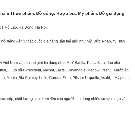
 phẩm Thực phẩm, Đồ uống, Rượu bia, Mỹ phẩm, Đồ gia dụng
KĐT Mỗ Lao, Hà Đông, Hà Nội.
nổi tiếng đến từ các quốc gia hàng đầu thế giới như Mỹ, Đức, Pháp, Ý, Thụy
ệt Nam và trên thế giới tin dùng như: Mì Ý Barilla, Pasta Zara; dầu oliu
getten,…; Bơ sữa President, Anchor, Lactel, Devandole, Medow Fresh,..; Nước ép
eire, Monin; Bia Chimay, Leffe, Corona Extra, Pilsner Urquelle, Asahi,…Mỹ phẩm
cao cấp, chất lượng cao, đem đến cho người tiêu dùng nhiều sự lựa chọn và