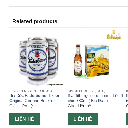
Related products
BIA PADERBORNER (ĐỨC)
BIA BITBURGER ( ĐỨC)
B
rt
Bia Đức Paderborner Export
Bia Bitburger premium – Lốc 6
hùng
Original German Beer lon
chai 330ml ( Bia Đức )
i
Giá - Liên hệ
Giá - Liên hệ
G
330ml
LIÊN HỆ
LIÊN HỆ