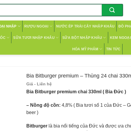
OẠI NHẬP
RƯỢU NGOẠI
NƯỚC ÉP TRÁI CÂY NHẬP KHẨU
ĐỒ PH
CỐC
SỮA TƯƠI NHẬP KHẨU
SỮA BỘT NHẬP KHẨU
KEM NGOẠI 
HÓA MỸ PHẨM
TIN TỨC
Bia Bitburger premium – Thùng 24 chai 330m
Giá - Liên hệ
Bia Bitburger premium chai 330ml ( Bia Đức )
– Nồng độ cồn:
4,8% ( Bia tươi số 1 của Đức – 
beer )
Bitburger
là bia nổi tiếng của Đức và được ưa chu