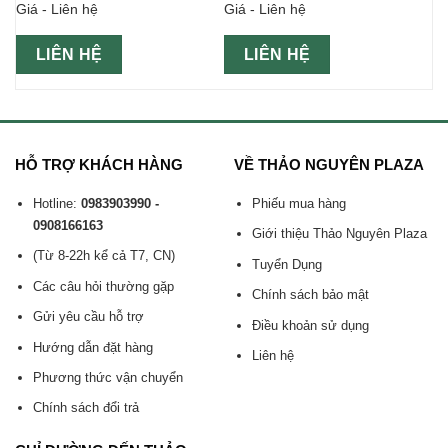
Giá - Liên hệ
Giá - Liên hệ
24 lon 500ml
LIÊN HỆ
LIÊN HỆ
HỖ TRỢ KHÁCH HÀNG
VỀ THẢO NGUYÊN PLAZA
Hotline:
0983903990 -
Phiếu mua hàng
0908166163
Giới thiệu Thảo Nguyên Plaza
(Từ 8-22h kể cả T7, CN)
Tuyển Dụng
Các câu hỏi thường gặp
Chính sách bảo mật
Gửi yêu cầu hỗ trợ
Điều khoản sử dụng
Hướng dẫn đặt hàng
Liên hệ
Phương thức vận chuyển
Chính sách đổi trả