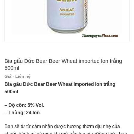
Bia gấu Đức Bear Beer Wheat imported lon trắng
500ml
Giá - Liên hệ
Bia gấu Đức Bear Beer Wheat imported lon trắng
500ml
– Độ cồn: 5% Vol.
– Thùng: 24 lon
Bạn sẽ từ từ cảm nhận được hương thơm dịu nhẹ của
chuối, bánh mì và men khi mở nắp lon bia. Đồng thời, bạn