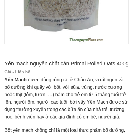
Yến mạch nguyên chất cán Primal Rolled Oats 400g
Giá - Liên hệ
Yến Mạch
được dùng rộng rãi ở Châu Âu, vì rất ngon và
bổ dưỡng khi quấy với bột, với sữa, trứng, nước xương
hoặc thịt (tôm, lươn, …) bằm cho trẻ em từ 5 tháng tuổi trở
lên, người ốm, người cao tuổi; bởi vậy Yến Mạch được sử
dụng thường xuyên trong các bữa ăn của nhà trẻ, trường
học, bệnh viện hay ở các gia đình có em bé, người già.
Bột yến mạch không chỉ là một loại thực phẩm bổ dưỡng,