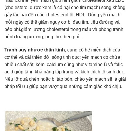
máu.Cụ thể, yến mạch giúp làm giảm cholesterol xấu LDL
(cholesterol được xem là có hại cho tim mạch) song không
gây tác hại đến các cholesterol tốt HDL. Dùng yến mạch
mỗi ngày có thể giảm nguy cơ bị đau tim, tiểu đường và
béo phì.giảm lượng cholesterol trong máu và phòng tránh
bệnh loãng xương, ung thư, béo phì…
Tránh suy nhược thần kinh,
củng cố hệ miễn dịch của
cơ thể và cải thiện đời sống tình dục: yến mạch có chứa
nhiều chất sắt, kẽm, calcium cũng như vitamine B và folic
acid giúp tăng khả năng tập trung và kích thích tố sinh dục.
Nếu lỡ quá chén hoặc bị táo bón, cháo yến mạch sẽ là giải
pháp tối ưu giúp bạn vượt qua những cảm giác khó chịu.