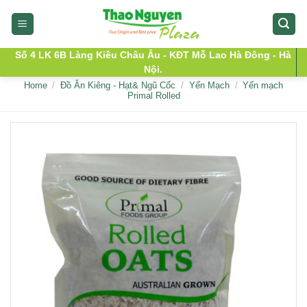
Skip
to
content
Số 4 LK 6B Làng Kiều Châu Âu - KĐT Mỗ Lao Hà Đông - Hà
Nội.
Home
/
Đồ Ăn Kiêng - Hạt& Ngũ Cốc
/
Yến Mạch
/
Yến mạch
Primal Rolled