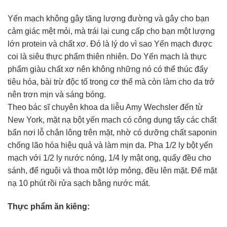
Yến mạch không gây tăng lượng đường và gây cho bạn
cảm giác mệt mỏi, mà trái lại cung cấp cho bạn một lượng
lớn protein và chất xơ. Đó là lý do vì sao Yến mạch được
coi là siêu thực phẩm thiên nhiên. Do Yến mạch là thực
phẩm giàu chất xơ nên không những nó có thể thúc đẩy
tiêu hóa, bài trừ độc tố trong cơ thể mà còn làm cho da trở
nên trơn mịn và sáng bóng.
Theo bác sĩ chuyên khoa da liễu Amy Wechsler đến từ
New York, mặt nạ bột yến mạch có công dụng tẩy các chất
bẩn nơi lỗ chân lông trên mặt, nhờ có dưỡng chất saponin
chống lão hóa hiệu quả và làm mịn da. Pha 1/2 ly bột yến
mạch với 1/2 ly nước nóng, 1/4 ly mật ong, quấy đều cho
sánh, để nguội và thoa một lớp mỏng, đều lên mặt. Để mặt
nạ 10 phút rồi rửa sạch bằng nước mát.
Thực phẩm ăn kiêng: