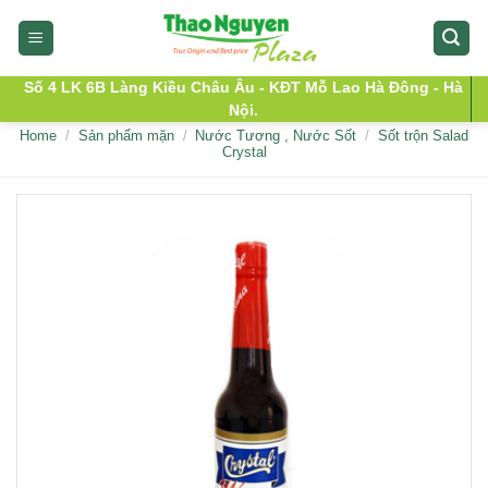
Skip
to
content
Số 4 LK 6B Làng Kiều Châu Âu - KĐT Mỗ Lao Hà Đông - Hà
Nội.
Home
/
Sản phẩm mặn
/
Nước Tương , Nước Sốt
/
Sốt trộn Salad
Crystal